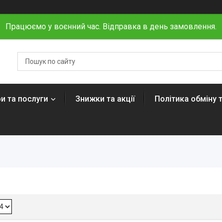
Працюємо у воєнний час. Відправка в день замовлення.
и та послуги
Знижки та акції
Політика обміну 
»