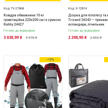
Матеріал
TV-27868
X-12814
Ковдра обважнена 10 кг
Дошка для пілатесу та 
Oxford
1
гравітаційна 220х200 см із сумкою
Trizand 26343 — тренаже
Ruhhy 24427
Oxford 600D
1
еспандери, лічильник
Готово до відправки
Готово до відправки
Алюміній
1
3 038,99 ₴
2 298,90 ₴
3 576 ₴
2 652 ₴
Гума
1
Нержавіюча сталь
5
Ще 9
–15%
Споживана потужність
42.0
1
50.0
2
75.0
1
85.0
1