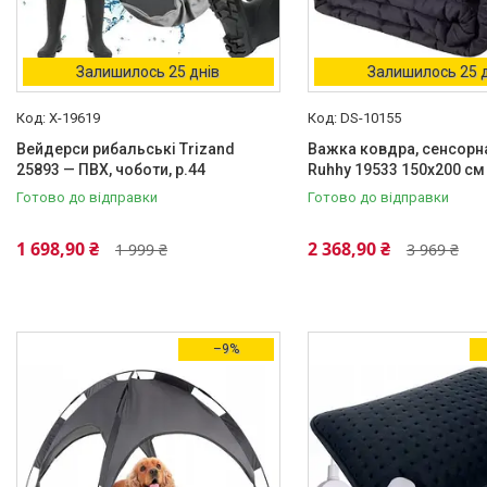
180.0
1
Ще 2
Залишилось 25 днів
Залишилось 25 
Колір корпусу
X-19619
DS-10155
Срібний
1
Вейдерси рибальські Trizand
Важка ковдра, сенсорн
Чорний
1
25893 — ПВХ, чоботи, р.44
Ruhhy 19533 150х200 см 
Готово до відправки
Готово до відправки
Матеріал корпусу
Метал
1
1 698,90 ₴
2 368,90 ₴
1 999 ₴
3 969 ₴
Метал, пластик
1
Пластик
1
–9%
Стекло
1
Тип управління
Механічне
1
Країна виробник