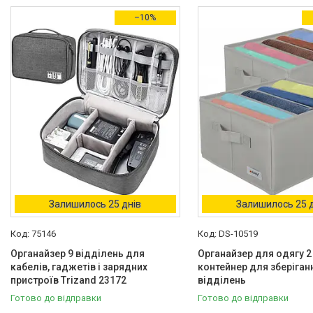
В наявності
80
–10%
Акція
Товари зі знижками
80
Виробник
Adler
4
Bigstren
2
Camry
1
Expand
1
Gardlov
2
Залишилось 25 днів
Залишилось 25 
Ще 13
75146
DS-10519
Колір
Органайзер 9 відділень для
Органайзер для одягу 2 
кабелів, гаджетів і зарядних
контейнер для зберіган
Бежевий
16
пристроїв Trizand 23172
відділень
Білий
70
Готово до відправки
Готово до відправки