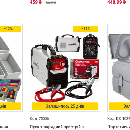
459 ₴
448,99 ₴
523 ₴
–12%
–11%
днів
Залишилось 25 днів
Зал
75006
DS-102
ання
Пуско-зарядний пристрій з
Портативни