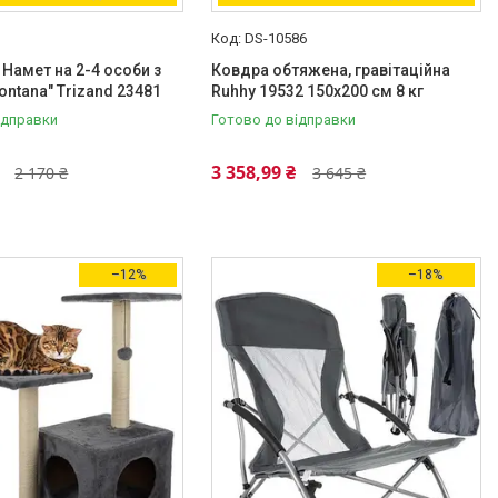
DS-10586
 Намет на 2-4 особи з
Ковдра обтяжена, гравітаційна
ontana" Trizand 23481
Ruhhy 19532 150х200 см 8 кг
ідправки
Готово до відправки
3 358,99 ₴
2 170 ₴
3 645 ₴
–12%
–18%