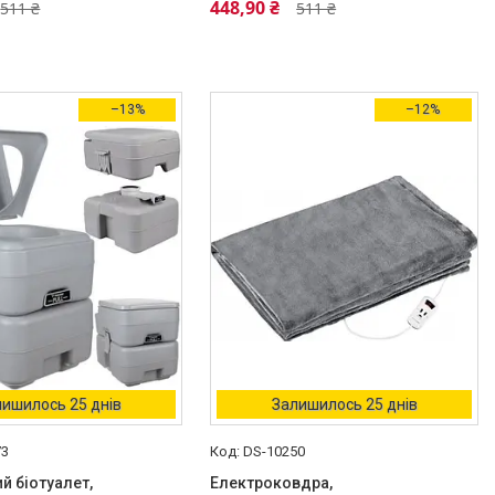
448,90 ₴
511 ₴
511 ₴
–13%
–12%
ишилось 25 днів
Залишилось 25 днів
73
DS-10250
й біотуалет,
Електроковдра,