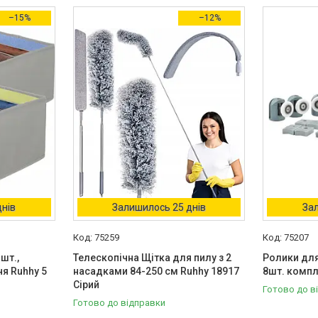
–15%
–12%
днів
Залишилось 25 днів
Зал
75259
75207
шт.,
Телескопічна Щітка для пилу з 2
Ролики для
ня Ruhhy 5
насадками 84-250 см Ruhhy 18917
8шт. компл
Сірий
Готово до в
Готово до відправки