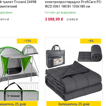
й туалет Trizand 24498
електропростирадло ProfiCare PC-
герметичний
WZD 3061 180 Вт 130х180 см
ідправки
Готово до відправки
3 098,99 ₴
 011 ₴
3 540 ₴
–13%
–8%
ишилось 25 днів
Залишилось 25 днів