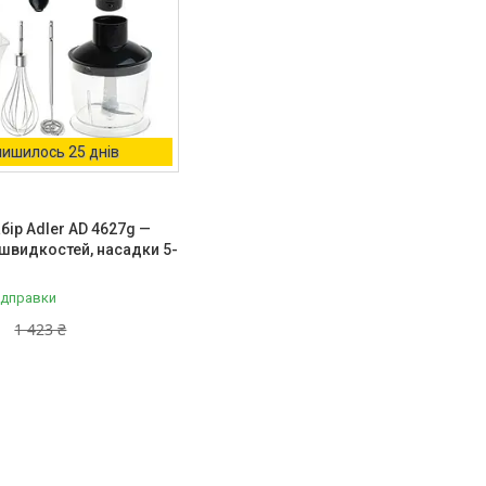
ишилось 25 днів
бір Adler AD 4627g —
0 швидкостей, насадки 5-
ідправки
1 423 ₴