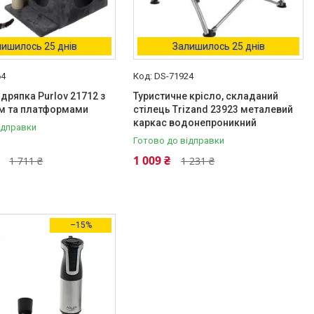
ишилось 25 днів
Залишилось 25 днів
64
DS-71924
 дряпка Purlov 21712 з
Туристичне крісло, складаний
м та платформами
стілець Trizand 23923 металевий
каркас водонепроникний
ідправки
Готово до відправки
1 009 ₴
1 711 ₴
1 231 ₴
–15%