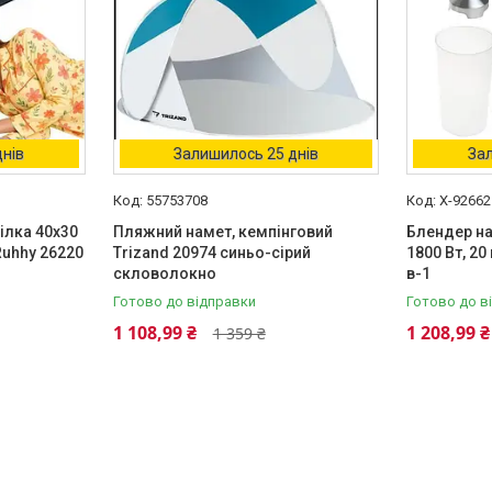
днів
Залишилось 25 днів
Зал
55753708
X-92662
ілка 40х30
Пляжний намет, кемпінговий
Блендер на
Ruhhy 26220
Trizand 20974 синьо-сірий
1800 Вт, 2
скловолокно
в-1
Готово до відправки
Готово до в
1 108,99 ₴
1 208,99 ₴
1 359 ₴