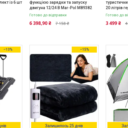
лект із 6 шт
функцією зарядки та запуску
туристични
двигуна 12/24 В Mar-Pol M89382
20 літрів 
Готово до відправки
Готово до в
6 398,90 ₴
3 499 ₴
7 158 ₴
4
–13%
–15%
днів
Залишилось 25 днів
Зал