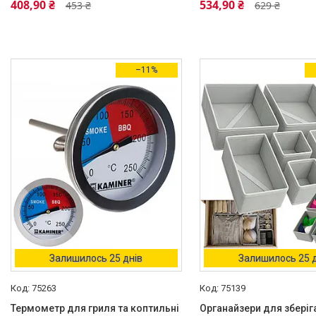
408,90 ₴
534,90 ₴
453 ₴
629 ₴
Бірюзовий
4
Голубой
3
Дерево
2
–11%
Ще 42
Вид
Автогамак для перевезення
собак
1
Дорожная поилка
1
Лопатка
1
Ножиці
1
Туалет-лоток
1
Залишилось 25 днів
Залишилось 25 
Тип
75263
75139
Балансировочная платформа
1
Термометр для гриля та коптильні
Органайзери для зберіг