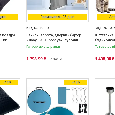
днів
Залишилось 25 днів
Зал
DS-10110
DS-100
а ковдра
Захисні ворота, дверний бар'єр
Кігтеточка,
6 кг
Ruhhy 19381 розсувні рулонні
будиночко
Готово до відправки
Готово до в
1 798,99 ₴
1 498,90 ₴
2 046 ₴
–15%
–18%