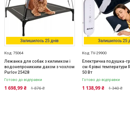
Польща
76
Китай
2
Німеччина
2
Упаковка
Залишилось 25 днів
Залишилось 25 
Полиэтиленовый пакет
1
75064
TV-29900
Мешок
1
Лежанка для собак з килимком і
Електрична подушка-гр
Стан
водонепроникним дахом з чохлом
см 4 рівні температури 
Purlov 25428
50 Вт
Нове
56
Готово до відправки
Готово до відправки
Нове
1
1 698,99 ₴
1 138,99 ₴
1 876 ₴
1 340 ₴
Тип харчування
Мережа
2
Батарейки
1
Мережа 220
1