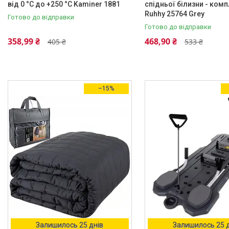
від 0 °C до +250 °C Kaminer 1881
спідньої білизни - комп
Будиночок
1
Ruhhy 25764 Grey
Готово до відправки
Грілки
1
Готово до відправки
358,99 ₴
468,90 ₴
405 ₴
533 ₴
Дверний бар'єр/города
1
Для фитнеса
1
Ще 31
–15%
Особливості
З віджимом, З плоским мопо
1
З кришкою Складані
1
З кришкою, Складные, З
ручками
4
Место для отдыха
1
Регулювання нахилу,
Антиковзаюче покриття опор
1
Ще 2
Залишилось 25 днів
Залишилось 25 