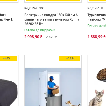
TV-25900
75158
йоги
Електрична ковдра 180х130 см 6
Туристична
р 4-в-1,
рівнів нагрівання з пультом Ruhhy
навісом "M
26202 85 Вт
Готово до в
Готово до відправки
2 098,90 ₴
1 888,99 ₴
2 470 ₴
–40%
–12%