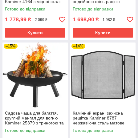
Kaminer 4164 з міцної сталі
подвійною фільтрацією
Готово до відправки
Готово до відправки
1 778,99
1 698,90
₴
₴
2 099 ₴
1 982 ₴
Купити
Купити
–15%
–14%
Садова чаша для багаття,
Камінний екран, захисна
круглий мангал для вогню
решітка Kaminer 8787
Kaminer 25379 з триногою та
нержавіюча сталь матове
ручками
покриття
Готово до відправки
Готово до відправки