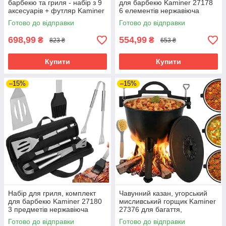
барбекю та гриля - набір з 9
для барбекю Kaminer 27178
аксесуарів + футляр Kaminer
6 елементів нержавіюча
27184 Польща
сталь кейс
Готово до відправки
Готово до відправки
698,99
554,99
₴
₴
823 ₴
653 ₴
Купити
Купити
–15%
–15%
Набір для гриля, комплект
Чавунний казан, угорський
для барбекю Kaminer 27180
мисливський горщик Kaminer
3 предметів нержавіюча
27376 для багаття,
сталь міцний кейс
емальований, стоячий, 10 л
Готово до відправки
Готово до відправки