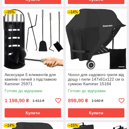
–15%
–14%
Аксесуари 5 елементів для
Чохол для садового гриля від
камінів і печей з підставкою
дощу і пили 147х61х122 см із
Kaminer 25971
сумкою Kaminer 15184
Готово до відправки
Готово до відправки
1 198,90
898,90
₴
₴
1 411 ₴
1 040 ₴
Купити
Купити
–14%
–15%