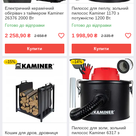
Електричний керамічний
Пилосос для пеплу, зольний
обігрівач з таймером Kaminer
пилосос Kaminer 1170 з
26376 2000 Вт
потужністю 1200 Вт.
неіржавіюча сталь
Готово до відправки
Готово до відправки
2 258,90
1 998,90
₴
₴
2 658 ₴
2 335 ₴
Купити
Купити
–15%
–14%
Пилосос для золи, зольний
Кошик для дров, дровниця
пилосос Kaminer 6317 з