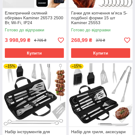
Електричний скляний
Гачки для копчення м'яса S-
обігрівач Kaminer 26573 2500
подібної форми 15 шт
Вт, Wi-Fi, IP24
Kaminer 25553
Готово до відправки
Готово до відправки
3 998,99
268,99
₴
₴
4 705 ₴
370 ₴
Купити
Купити
–15%
–15%
Набір інструментів для
Набір для гриля, аксесуари