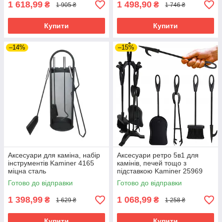
1 618,99
1 498,90
₴
₴
1 905 ₴
1 746 ₴
Купити
Купити
–14%
–15%
Аксесуари для каміна, набір
Аксесуари ретро 5в1 для
інструментів Kaminer 4165
камінів, печей тощо з
міцна сталь
підставкою Kaminer 25969
Готово до відправки
Готово до відправки
1 398,99
1 068,99
₴
₴
1 629 ₴
1 258 ₴
Купити
Купити