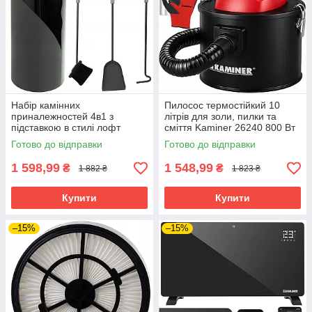
Набір камінних
Пилосос термостійкий 10
приналежностей 4в1 з
літрів для золи, пилки та
підставкою в стилі лофт
сміття Kaminer 26240 800 Вт
Kaminer 25970
Готово до відправки
Готово до відправки
1 598,99
1 548,99
₴
₴
1 882 ₴
1 823 ₴
Купити
Купити
–15%
–15%