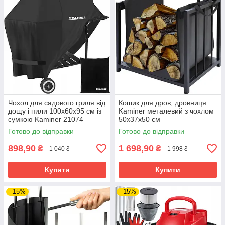
Чохол для садового гриля від
Кошик для дров, дровниця
дощу і пили 100х60х95 см із
Kaminer металевий з чохлом
сумкою Kaminer 21074
50x37x50 см
Готово до відправки
Готово до відправки
898,90
1 698,90
₴
₴
1 040 ₴
1 998 ₴
Купити
Купити
–15%
–15%