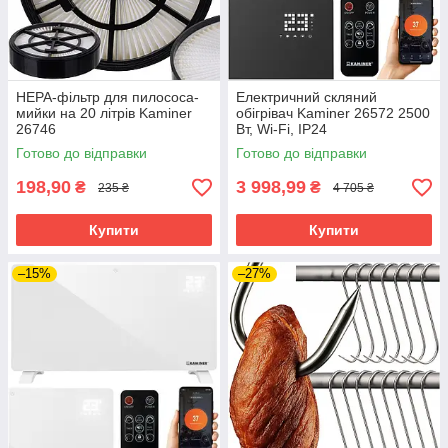
HEPA-фільтр для пилососа-
Електричний скляний
мийки на 20 літрів Kaminer
обігрівач Kaminer 26572 2500
26746
Вт, Wi-Fi, IP24
Готово до відправки
Готово до відправки
198,90
3 998,99
₴
₴
235 ₴
4 705 ₴
Купити
Купити
–15%
–27%