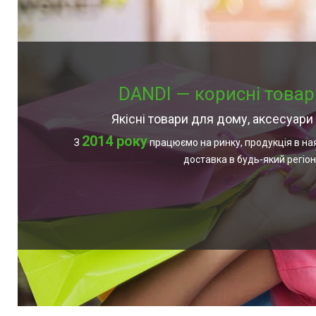
DANDI — корисні товари
Якісні товари для дому, аксесуари д
2014 року
З
працюємо на ринку, продукція в наяв
доставка в будь-який регіон
Практична і функціональна техніка для
кухні, побутова техніка та
електроприлади, смарт годинники,
радіоприймачі та інші корисні товари в
даній категорії. Поставляються з
офіційною гарантією від виробника.