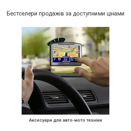
Бестселери продажів за доступними цінами
Сковорідки, каструлі, ножі, кавові гуртки
— товари вищої якості в різних
виконаннях — для комфортного
приготування. Багато позицій із
асортименту представлені з
додатковим подарунком.
Аксесуари для авто-мото техніки