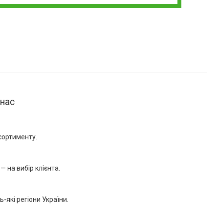
 нас
сортименту.
— на вибір клієнта.
-які регіони України.