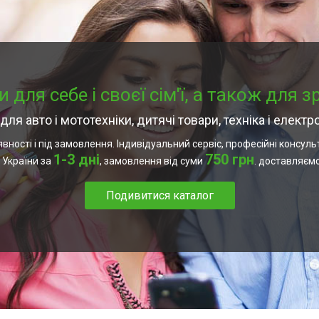
 для себе і своєї сім'ї, а також для 
ля авто і мототехніки, дитячі товари, техніка і електр
ності і під замовлення. Індивідуальний сервіс, професійні консуль
1-3 дні
750 грн
 України за
, замовлення від суми
. доставляєм
Подивитися каталог
Вдосконалюйте свій автомобіль
корисними і потрібними аксесуарами. У
нашому асортименті ви знайдете
відеореєстратори, холодильники,
автомобільну акустику і інші вироби за
вигідною ціною.