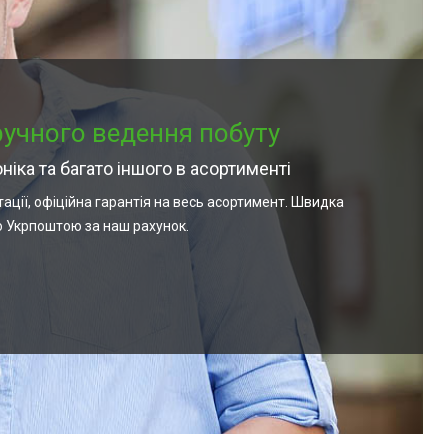
зручного ведення побуту
оніка та багато іншого в асортименті
тації, офіційна гарантія на весь асортимент. Швидка
о Укрпоштою за наш рахунок.
Близько 50 позицій в даній категорії, усі
товари вищої якості від перевірених
виробників — рюкзаки та туристичні
сумки, рибальські комбінезони та крісла,
дорожні сумки, валізи, термоси і багато
іншого.