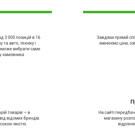
д 3 000 позицій в 16
Завдяки прямій сп
та авто, техніку і
змінюємо ціни, оз
 зможе вибрати саме
бу замовника.
П
рій товарів — в
На сайті передбач
ід відомих брендів.
магазину розпо
исокою якістю.
відрізн