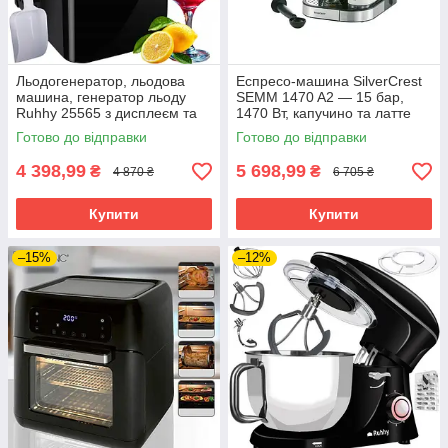
Льодогенератор, льодова
Еспресо-машина SilverCrest
машина, генератор льоду
SEMM 1470 A2 — 15 бар,
Ruhhy 25565 з дисплеєм та
1470 Вт, капучино та латте
таймером
Готово до відправки
Готово до відправки
4 398,99
5 698,99
₴
₴
4 870 ₴
6 705 ₴
Купити
Купити
–15%
–12%