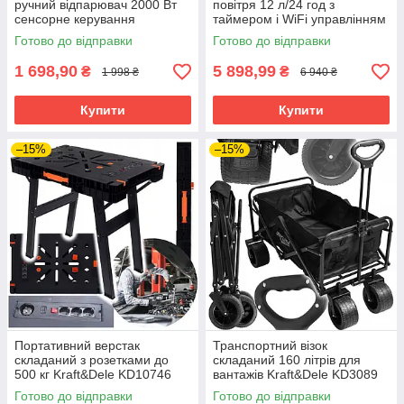
ручний відпарювач 2000 Вт
повітря 12 л/24 год з
сенсорне керування
таймером і WiFi управлінням
Ruhhy 26498
Готово до відправки
Готово до відправки
1 698,90
5 898,99
₴
₴
1 998 ₴
6 940 ₴
Купити
Купити
–15%
–15%
Портативний верстак
Транспортний візок
складаний з розетками до
складаний 160 літрів для
500 кг Kraft&Dele KD10746
вантажів Kraft&Dele KD3089
Готово до відправки
Готово до відправки