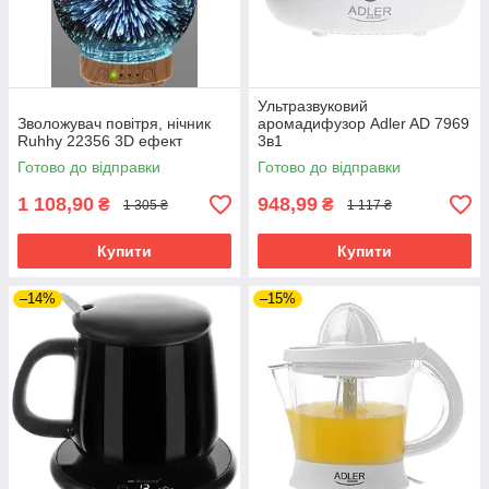
Ультразвуковий
Зволожувач повітря, нічник
аромадифузор Adler AD 7969
Ruhhy 22356 3D ефект
3в1
Готово до відправки
Готово до відправки
1 108,90
948,99
₴
₴
1 305 ₴
1 117 ₴
Купити
Купити
–14%
–15%