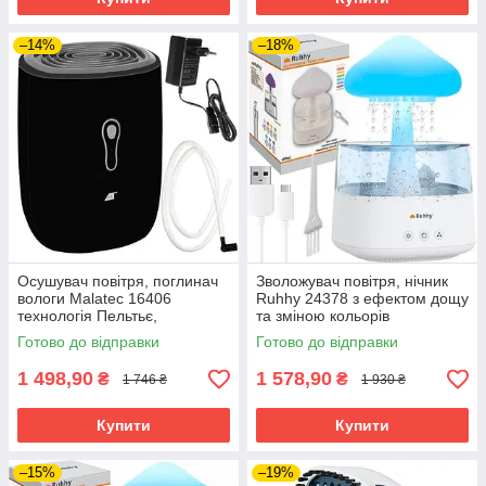
–14%
–18%
Осушувач повітря, поглинач
Зволожувач повітря, нічник
вологи Malatec 16406
Ruhhy 24378 з ефектом дощу
технологія Пельтьє,
та зміною кольорів
резервуар 800 мл
Готово до відправки
Готово до відправки
1 498,90
1 578,90
₴
₴
1 746 ₴
1 930 ₴
Купити
Купити
–15%
–19%