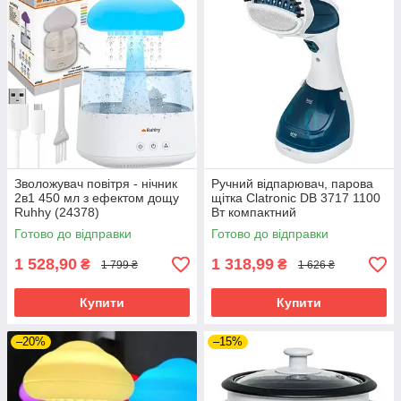
Зволожувач повітря - нічник
Ручний відпарювач, парова
2в1 450 мл з ефектом дощу
щітка Clatronic DB 3717 1100
Ruhhy (24378)
Вт компактний
Готово до відправки
Готово до відправки
1 528,90
1 318,99
₴
₴
1 799 ₴
1 626 ₴
Купити
Купити
–20%
–15%