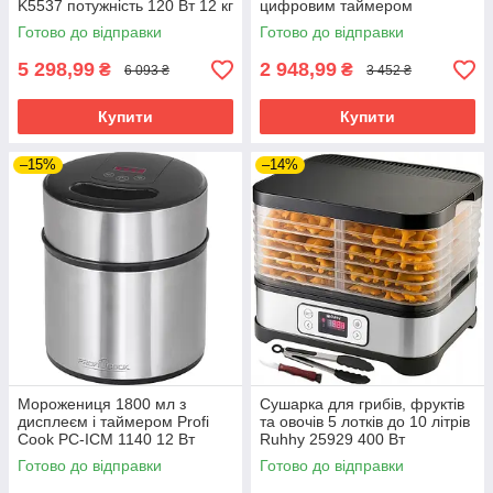
K5537 потужність 120 Вт 12 кг
цифровим таймером
льоду
Готово до відправки
Готово до відправки
5 298,99
2 948,99
₴
₴
6 093 ₴
3 452 ₴
Купити
Купити
–15%
–14%
Морожениця 1800 мл з
Сушарка для грибів, фруктів
дисплеєм і таймером Profi
та овочів 5 лотків до 10 літрів
Cook PC-ICM 1140 12 Вт
Ruhhy 25929 400 Вт
Готово до відправки
Готово до відправки