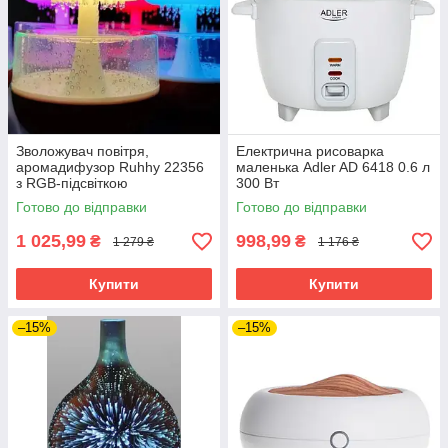
Зволожувач повітря,
Електрична рисоварка
аромадифузор Ruhhy 22356
маленька Adler AD 6418 0.6 л
з RGB-підсвіткою
300 Вт
Готово до відправки
Готово до відправки
1 025,99
998,99
₴
₴
1 279 ₴
1 176 ₴
Купити
Купити
–15%
–15%