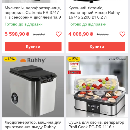
Мультипіч, аерофритюрниця,
Кухонний тістоміс,
аерогриль Clatronic FR 3747
планетарний міксер Ruhhy
H з сенсорним дисплеєм та 9
16745 2200 Вт 6,2 л
програмами
Готово до відправки
Готово до відправки
5 598,90
4 008,90
₴
₴
6 570 ₴
4 560 ₴
Купити
Купити
–13%
–15%
Льодогенератор, машина для
Сушка для овочів, дегідратор
приготування льоду Ruhhy
Profi Cook PC-DR 1116 з