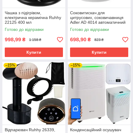
Чашка з підігрівом,
Соковитискач для
електрична керамічна Ruhhy
цитрусових, соковичавниця
22125 400 мл
Adler AD 4014 автоматичний
старт 1 л резервуар
Готово до відправки
Готово до відправки
998,99
698,90
₴
₴
1 158 ₴
823 ₴
Купити
Купити
–15%
–15%
Відпарювач Ruhhy 26339,
Конденсаційний осушувач