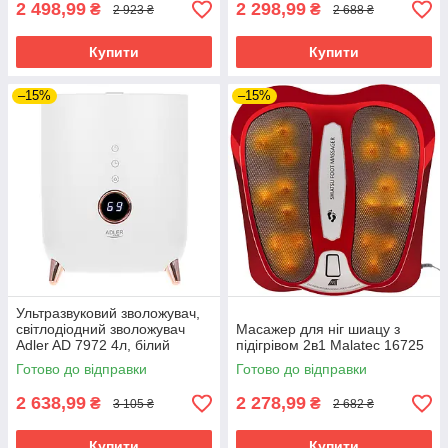
2 498,99
2 298,99
₴
₴
2 923 ₴
2 688 ₴
Купити
Купити
–15%
–15%
Ультразвуковий зволожувач,
світлодіодний зволожувач
Масажер для ніг шиацу з
Adler AD 7972 4л, білий
підігрівом 2в1 Malatec 16725
Готово до відправки
Готово до відправки
2 638,99
2 278,99
₴
₴
3 105 ₴
2 682 ₴
Купити
Купити