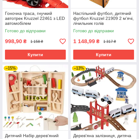
Гоночна траса, гнучкий
Настільний футбол, дитячий
автотрек Kruzzel 22461 з LED
футбол Kruzzel 21909 2 м’ячі,
автомобілем
лічильник голів
Готово до відправки
Готово до відправки
998,90
1 148,99
₴
₴
1 158 ₴
1 317 ₴
Купити
Купити
–15%
–13%
Дитячий Набір дерев'яний
Дерев'яна залізниця, дитяча