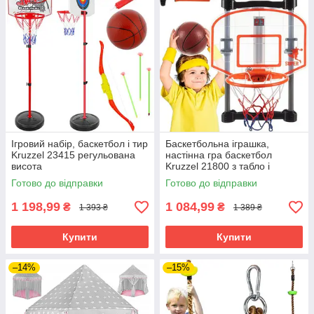
Ігровий набір, баскетбол і тир
Баскетбольна іграшка,
Kruzzel 23415 регульована
настінна гра баскетбол
висота
Kruzzel 21800 з табло і
звуками + мяч та насос
Готово до відправки
Готово до відправки
1 198,99
1 084,99
₴
₴
1 393 ₴
1 389 ₴
Купити
Купити
–14%
–15%