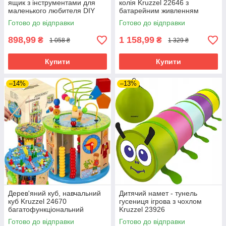
ящик з інструментами для
колія Kruzzel 22646 з
маленького любителя DIY
батарейним живленням
Kruzzel 22697
Готово до відправки
Готово до відправки
898,99
1 158,99
₴
₴
1 058 ₴
1 329 ₴
Купити
Купити
–14%
–13%
Дерев'яний куб, навчальний
Дитячий намет - тунель
куб Kruzzel 24670
гусениця ігрова з чохлом
багатофункціональний
Kruzzel 23926
розвиваючий
Готово до відправки
Готово до відправки