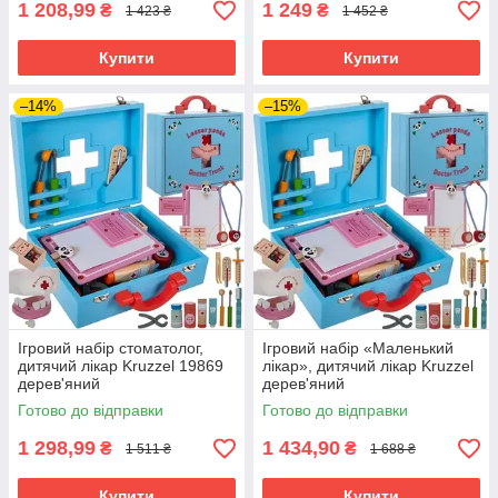
1 208,99
1 249
₴
₴
1 423 ₴
1 452 ₴
Купити
Купити
–14%
–15%
Ігровий набір стоматолог,
Ігровий набір «Маленький
дитячий лікар Kruzzel 19869
лікар», дитячий лікар Kruzzel
дерев'яний
дерев'яний
Готово до відправки
Готово до відправки
1 298,99
1 434,90
₴
₴
1 511 ₴
1 688 ₴
Купити
Купити