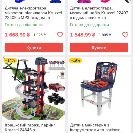
Дитяча електрогітара,
Дитяча електрогітара,
мікрофон підсилювач Kruzzel
музичний набір Kruzzel 22407
22409 з MP3 входом та
з підсилювачем та
миготливими вогнями
мікрофоном
Готово до відправки
Готово до відправки
1 668,90
1 548,99
₴
₴
1 925 ₴
1 805 ₴
Купити
Купити
–14%
–19%
Іграшковий гараж, паркінг
Дитяча майстерня з
Kruzzel 24646 з
інструментами та валізою,