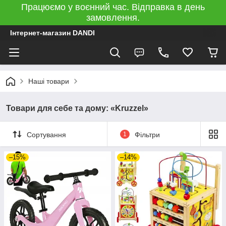
Працюємо у воєнний час. Відправка в день
замовлення.
Інтернет-магазин DANDI
Наші товари
Товари для себе та дому: «Kruzzel»
Сортування
1
Фільтри
–15%
–14%