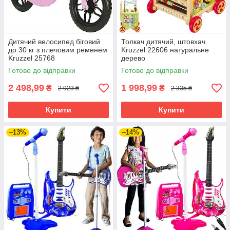
Дитячий велосипед біговий
Толкач дитячий, штовхач
до 30 кг з плечовим ременем
Kruzzel 22606 натуральне
Kruzzel 25768
дерево
Готово до відправки
Готово до відправки
2 498,99
1 998,99
₴
₴
2 923 ₴
2 335 ₴
Купити
Купити
–13%
–14%