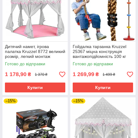
Дитячий намет, ігрова
Гойдалка тарзанка Kruzzel
палатка Kruzzel 8772 великий
25367 міцна конструкція
розмір, легкий монтаж
вантажопідйомність 100 кг
Готово до відправки
Готово до відправки
1 178,90
1 269,99
₴
₴
1 370 ₴
1 499 ₴
Купити
Купити
–15%
–15%