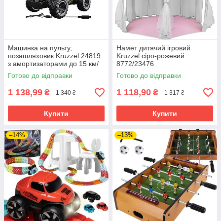
Машинка на пульту,
Намет дитячий ігровий
позашляховик Kruzzel 24819
Kruzzel сіро-рожевий
з амортизаторами до 15 км/
8772/23476
год.
Готово до відправки
Готово до відправки
1 138,99
1 118,90
₴
₴
1 340 ₴
1 317 ₴
Купити
Купити
–14%
–13%