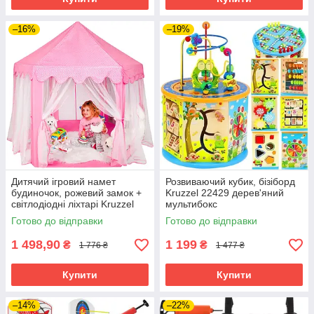
–16%
–19%
Дитячий ігровий намет
Розвиваючий кубик, бізіборд
будиночок, рожевий замок +
Kruzzel 22429 дерев'яний
світлодіодні ліхтарі Kruzzel
мультибокс
22653 130 х 100 х 115 см
Готово до відправки
Готово до відправки
1 498,90
1 199
₴
₴
1 776 ₴
1 477 ₴
Купити
Купити
–14%
–22%