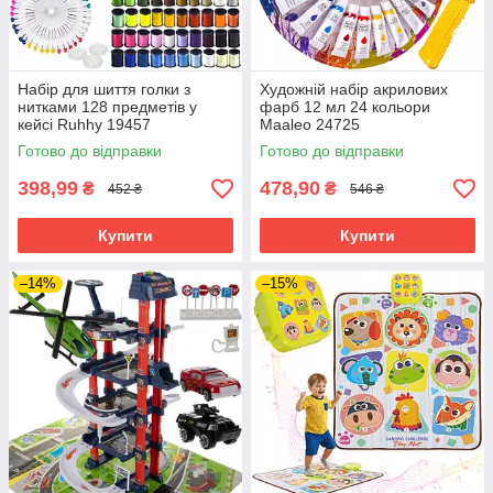
Набір для шиття голки з
Художній набір акрилових
нитками 128 предметів у
фарб 12 мл 24 кольори
кейсі Ruhhy 19457
Maaleo 24725
Готово до відправки
Готово до відправки
398,99
478,90
₴
₴
452 ₴
546 ₴
Купити
Купити
–14%
–15%