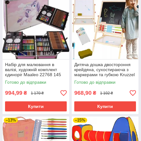
Набір для малювання в
Дитяча дошка двостороння
валізі, художній комплект
крейдяна, сухостираюча з
єдиноріг Maaleo 22768 145
маркерами та губкою Kruzzel
предметів
22472
Готово до відправки
Готово до відправки
994,99
968,90
₴
₴
1 170 ₴
1 102 ₴
Купити
Купити
–13%
–15%