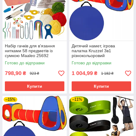
Набір гачків для в'язання
Дитячий намет, ігрова
нитками 58 предметів із
палатка Kruzzel 3в1
сумкою Maaleo 25692
різнокольоровий
Готово до відправки
Готово до відправки
798,90
1 004,99
₴
₴
923 ₴
1 182 ₴
Купити
Купити
–15%
–11%