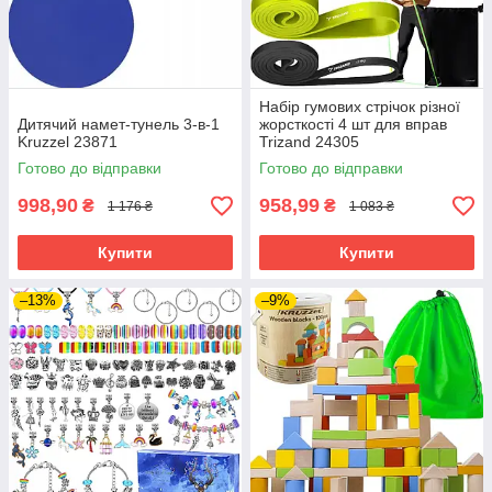
Набір гумових стрічок різної
Дитячий намет-тунель 3-в-1
жорсткості 4 шт для вправ
Kruzzel 23871
Trizand 24305
Готово до відправки
Готово до відправки
998,90
958,99
₴
₴
1 176 ₴
1 083 ₴
Купити
Купити
–13%
–9%