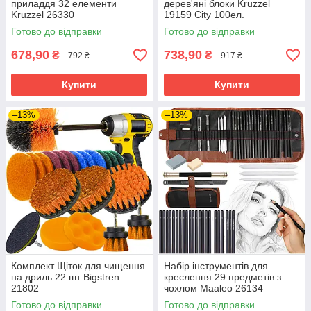
приладдя 32 елементи
дерев'яні блоки Kruzzel
Kruzzel 26330
19159 City 100ел.
Готово до відправки
Готово до відправки
678,90
738,90
₴
₴
792 ₴
917 ₴
Купити
Купити
–13%
–13%
Комплект Щіток для чищення
Набір інструментів для
на дриль 22 шт Bigstren
креслення 29 предметів з
21802
чохлом Maaleo 26134
Готово до відправки
Готово до відправки