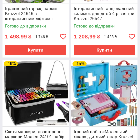
Іграшковий гараж, паркінг
Інтерактивний танцювальний
Kruzzel 24646 з
килимок для дітей 4 рівня гри
інтерактивним ліфтом і
Kruzzel 26547
вертолітним майданчиком
Готово до відправки
Готово до відправки
1 498,99
1 208,99
₴
₴
1 746 ₴
1 423 ₴
Купити
Купити
–19%
–15%
Скетч маркери, двосторонні
Ігровий набір «Маленький
маркери Maaleo 24101 набір
лікар», дитячий лікар Kruzzel