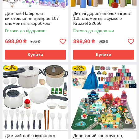
Дитячий Набір для
Дитячі дерев'яні блоки ігрові
виготовлення прикрас 107
105 елементів з сумкою
елементів із коробкою
Kruzzel 22666
Kruzzel 20342
Готово до відправки
Готово до відправки
698,90
898,90
₴
₴
805 ₴
988 ₴
Купити
Купити
–14%
–19%
Дитячий набір кухонного
Дерев'яний конструктор,