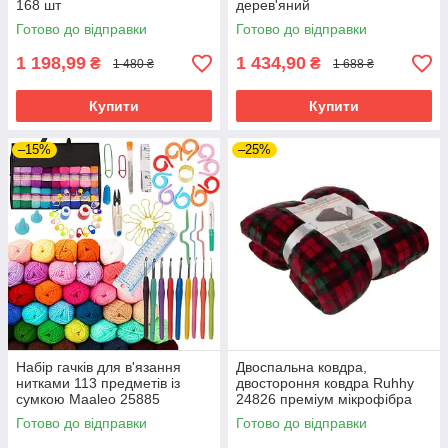
168 шт
дерев'яний
Готово до відправки
Готово до відправки
1 198,99
1 434,90
₴
₴
1 480 ₴
1 688 ₴
Купити
Купити
–15%
–25%
Набір гачків для в'язання
Двоспальна ковдра,
нитками 113 предметів із
двостороння ковдра Ruhhy
сумкою Maaleo 25885
24826 преміум мікрофібра
160х200
Готово до відправки
Готово до відправки