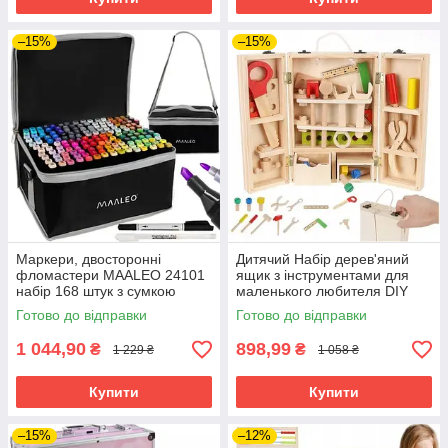
–15%
–15%
Маркери, двосторонні
Дитячий Набір дерев'яний
фломастери MAALEO 24101
ящик з інструментами для
набір 168 штук з сумкою
маленького любителя DIY
Kruzzel 22697
Готово до відправки
Готово до відправки
1 044,90
898,99
₴
₴
1 229 ₴
1 058 ₴
Купити
Купити
–15%
–12%