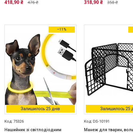
418,90 ₴
318,90 ₴
476 ₴
358 ₴
Beautylushh
5
Ще 61
Вид
–11%
Автогамак для перевезення
собак
1
Годівниця/поїльник
2
Дорожная поилка
2
Коврик
1
Ножиці
1
Ще 3
Тип
Залишилось 25 днів
Залишилось 25 
Будиночок
3
75326
DS-10191
Жилети
2
Нашийник зі світлодіодним
Манеж для тварин, вол