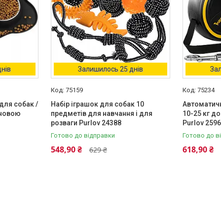
днів
Залишилось 25 днів
Зал
75159
75234
для собак /
Набір іграшок для собак 10
Автоматичн
сновою
предметів для навчання і для
10-25 кг до
розваги Purlov 24388
Purlov 259
Готово до відправки
Готово до в
548,90 ₴
618,90 ₴
629 ₴