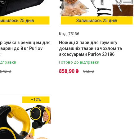
ишилось 25 днів
Залишилось 25 днів
75136
р сумка з ремінцем для
Ножиці 3 пари для грумінгу
варин до 8 кг Purlov
домашніх тварин з чохлом та
k
аксесуарами Purlov 23186
ідправки
Готово до відправки
858,90 ₴
842 ₴
958 ₴
–12%