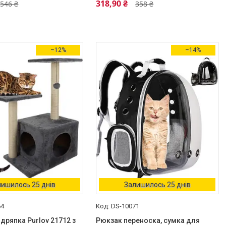
318,90 ₴
546 ₴
358 ₴
–12%
–14%
ишилось 25 днів
Залишилось 25 днів
64
DS-10071
 дряпка Purlov 21712 з
Рюкзак переноска, сумка для