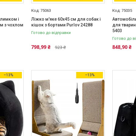
75063
75035
илимком і
Ліжко м'яке 60х45 см для собак і
Автомобіл
м з чохлом
кішок з бортами Purlov 24288
для тварин 
5403
Готово до відправки
Готово до в
798,99 ₴
848,90 ₴
923 ₴
–13%
–13%