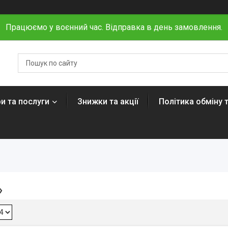
Працюємо у воєнний час. Відправка в день замовлення.
и та послуги
Знижки та акції
Політика обміну 
»