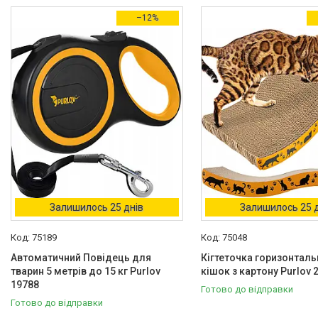
Товари зі знижками
45
–12%
Колір
Білий
3
Жовтий
5
Жовтогарячий
1
Коричневий
6
Різні кольори
1
Ще 3
Виробник
Залишилось 25 днів
Залишилось 25 
ABS
1
75189
75048
Adler
149
Автоматичний Повідець для
Кігтеточка горизонталь
тварин 5 метрів до 15 кг Purlov
кішок з картону Purlov 
Bass
1
19788
Готово до відправки
Готово до відправки
Bass Polska
4