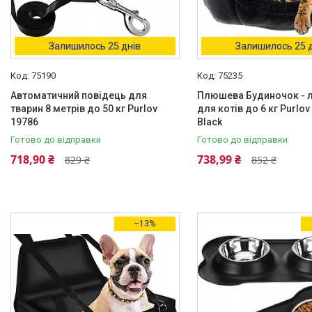
Нове
39
Тип харчування
Залишилось 25 днів
Залишилось 25 
USB
1
75190
75235
Автоматичний повідець для
Плюшева Будиночок - 
тварин 8 метрів до 50 кг Purlov
для котів до 6 кг Purlov
19786
Товари та послуги
Black
Готово до відправки
Готово до відправки
Про нас
718,90 ₴
738,99 ₴
829 ₴
852 ₴
Відгуки
–13%