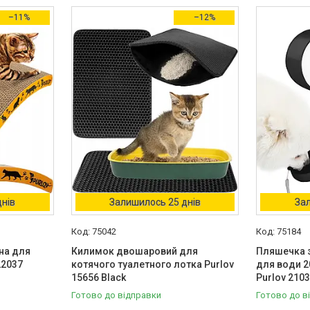
–11%
–12%
днів
Залишилось 25 днів
Зал
75042
75184
на для
Килимок двошаровий для
Пляшечка 
22037
котячого туалетного лотка Purlov
для води 2
15656 Black
Purlov 210
Готово до відправки
Готово до в