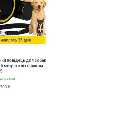
ишилось 25 днів
ий повідець для собак
 5 метрів з ліхтариком
65
ідправки
700 ₴