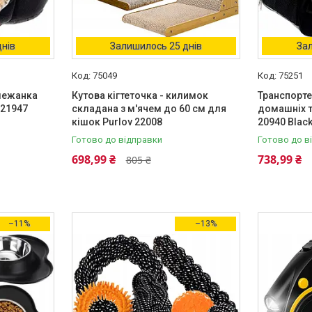
днів
Залишилось 25 днів
Зал
75049
75251
лежанка
Кутова кігтеточка - килимок
Транспорте
 21947
складана з м'ячем до 60 см для
домашніх т
кішок Purlov 22008
20940 Blac
Готово до відправки
Готово до в
698,99 ₴
738,99 ₴
805 ₴
–11%
–13%