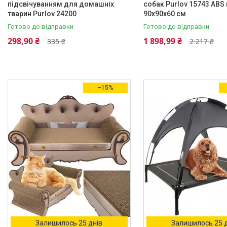
підсвічуванням для домашніх
собак Purlov 15743 ABS
Закритий
1
тварин Purlov 24200
90х90х60 см
Готово до відправки
Готово до відправки
Когтеточка
1
298,90 ₴
1 898,99 ₴
335 ₴
2 217 ₴
Когтеточка-домик
2
Ще 14
Особливості
–15%
Двойная
1
Место для отдыха
4
Одинарная
1
Профилактический
1
Складана конструкція
1
Ще 1
Матеріал
Залишилось 25 днів
Залишилось 25 
Гофрокартон
3