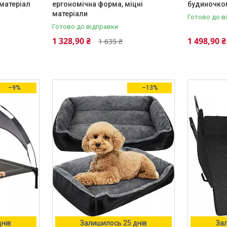
 матеріал
ергономічна форма, міцні
будиночко
матеріали
Готово до в
Готово до відправки
1 328,90 ₴
1 498,90 ₴
1 635 ₴
–9%
–13%
днів
Залишилось 25 днів
Зал