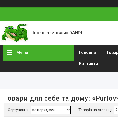
Інтернет-магазин DANDI
Меню
Головна
Товар
Контакти
Фільтри
Ціна
Наявність
Товари для себе та дому: «Purlov
В наявності
45
Акція