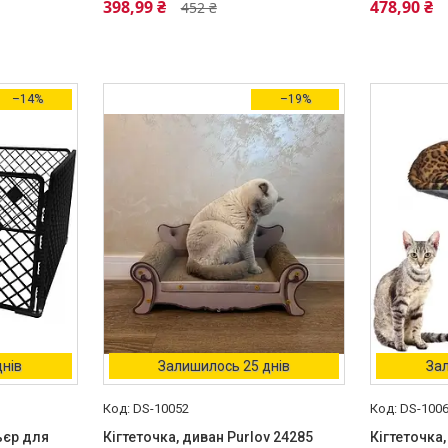
398,99 ₴
478,90 ₴
452 ₴
–14%
–19%
днів
Залишилось 25 днів
Зал
DS-10052
DS-100
ьєр для
Кігтеточка, диван Purlov 24285
Кігтеточка,