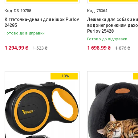
DS-10758
Кераміка
1
75064
Кігтеточка-диван для кішок Purlov
Лежанка для собак з к
Комбінований
1
24285
водонепроникним дахо
Purlov 25428
Готово до відправки
Метал/пластик
1
Готово до відправки
Нейлон
2
1 294,99 ₴
1 698,99 ₴
1 523 ₴
1 876 ₴
Ще 7
Країна виробник
–13%
Польща
43
Китай
2
Упаковка
Картонна коробка
4
Полиэтиленовый пакет
1
Стан