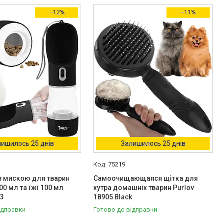
–12%
–11%
ишилось 25 днів
Залишилось 25 днів
75219
з мискою для тварин
Самоочищающаяся щітка для
00 мл та їжі 100 мл
хутра домашніх тварин Purlov
33
18905 Black
ідправки
Готово до відправки