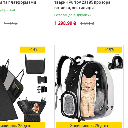
м та платформами
тварин Purlov 23185 прозора
вставка, вентиляція
ідправки
Готово до відправки
1 298,99 ₴
1 711 ₴
1 511 ₴
–14%
–10%
ишилось 25 днів
Залишилось 25 днів