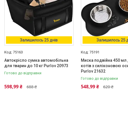
Залишилось 25 днів
Залишилось 25 
75163
75191
Автокрісло сумка автомобільна
Миска подвійна 450 мл 
для тварин до 10 кг Purlov 20973
котів з силіконовою о
Purlov 21632
Готово до відправки
Готово до відправки
598,99 ₴
548,99 ₴
688 ₴
620 ₴