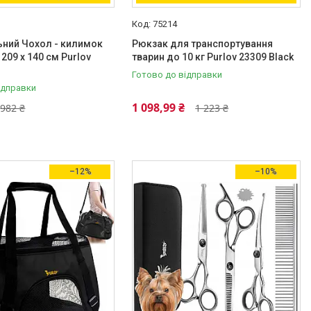
75214
ьний Чохол - килимок
Рюкзак для транспортування
209 x 140 см Purlov
тварин до 10 кг Purlov 23309 Black
Готово до відправки
ідправки
1 098,99 ₴
982 ₴
1 223 ₴
–12%
–10%