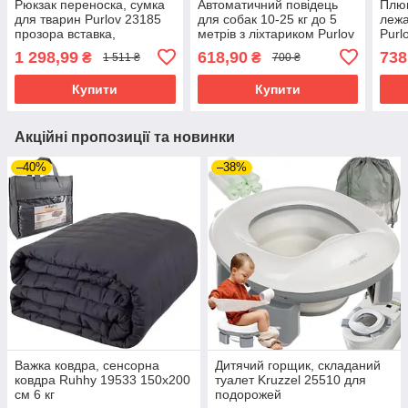
Рюкзак переноска, сумка
Автоматичний повідець
Плюш
для тварин Purlov 23185
для собак 10-25 кг до 5
лежа
прозора вставка,
метрів з ліхтариком Purlov
Purl
вентиляція
25965
1 298,99
618,90
738
₴
₴
1 511 ₴
700 ₴
Купити
Купити
Акційні пропозиції та новинки
–40%
–38%
Важка ковдра, сенсорна
Дитячий горщик, складаний
ковдра Ruhhy 19533 150х200
туалет Kruzzel 25510 для
см 6 кг
подорожей