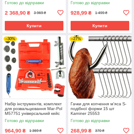
Готово до відправки
Готово до відправки
2 368,90
928,99
₴
₴
3 969 ₴
1 499 ₴
Купити
Купити
–30%
–27%
Набір інструментів, комплект
Гачки для копчення м'яса S-
для розвальцювання Mar-Pol
подібної форми 15 шт
M57751 універсальний кейс
Kaminer 25553
Готово до відправки
Готово до відправки
964,90
268,99
₴
₴
1 369 ₴
370 ₴