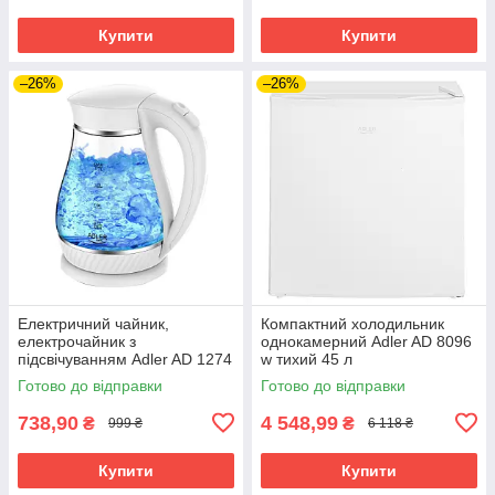
Купити
Купити
–26%
–26%
Електричний чайник,
Компактний холодильник
електрочайник з
однокамерний Adler AD 8096
підсвічуванням Adler AD 1274
w тихий 45 л
w 1 7 л 2200 Вт
Готово до відправки
Готово до відправки
738,90
4 548,99
₴
₴
999 ₴
6 118 ₴
Купити
Купити