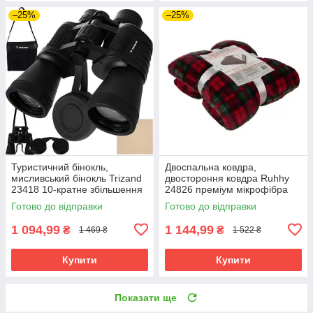
–25%
–25%
Туристичний бінокль,
Двоспальна ковдра,
мисливський бінокль Trizand
двостороння ковдра Ruhhy
23418 10-кратне збільшення
24826 преміум мікрофібра
50 мм
160х200
Готово до відправки
Готово до відправки
1 094,99
1 144,99
₴
₴
1 469 ₴
1 522 ₴
Купити
Купити
Показати ще