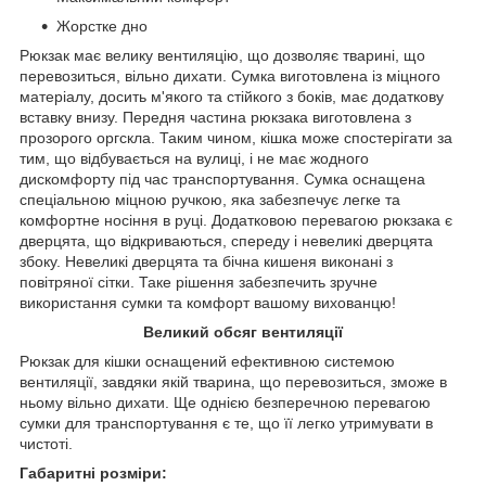
Жорстке дно
Рюкзак має велику вентиляцію, що дозволяє тварині, що
перевозиться, вільно дихати. Сумка виготовлена із міцного
матеріалу, досить м'якого та стійкого з боків, має додаткову
вставку внизу. Передня частина рюкзака виготовлена з
прозорого оргскла. Таким чином, кішка може спостерігати за
тим, що відбувається на вулиці, і не має жодного
дискомфорту під час транспортування. Сумка оснащена
спеціальною міцною ручкою, яка забезпечує легке та
комфортне носіння в руці. Додатковою перевагою рюкзака є
дверцята, що відкриваються, спереду і невеликі дверцята
збоку. Невеликі дверцята та бічна кишеня виконані з
повітряної сітки. Таке рішення забезпечить зручне
використання сумки та комфорт вашому вихованцю!
Великий обсяг вентиляції
Рюкзак для кішки оснащений ефективною системою
вентиляції, завдяки якій тварина, що перевозиться, зможе в
ньому вільно дихати. Ще однією безперечною перевагою
сумки для транспортування є те, що її легко утримувати в
чистоті.
Габаритні розміри: