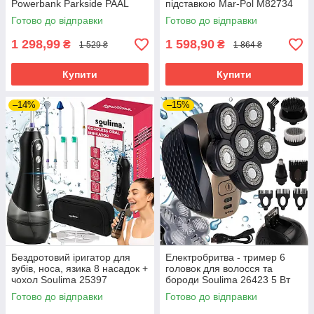
Powerbank Parkside PAAL
підставкою Mar-Pol M82734
6000 D1
50 Вт
Готово до відправки
Готово до відправки
1 298,99
1 598,90
₴
₴
1 529 ₴
1 864 ₴
Купити
Купити
–14%
–15%
Бездротовий іригатор для
Електробритва - тример 6
зубів, носа, язика 8 насадок +
головок для волосся та
чохол Soulima 25397
бороди Soulima 26423 5 Вт
Готово до відправки
Готово до відправки