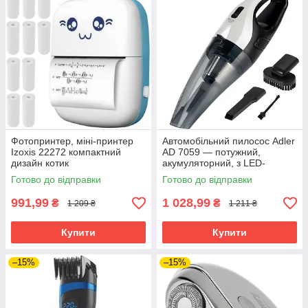
Фотопринтер, міні-принтер
Автомобільний пилосос Adler
Izoxis 22272 компактний
AD 7059 — потужний,
дизайн котик
акумуляторний, з LED-
підсвіткою
Готово до відправки
Готово до відправки
991,99
1 028,99
₴
₴
1 209 ₴
1 211 ₴
Купити
Купити
–15%
–15%