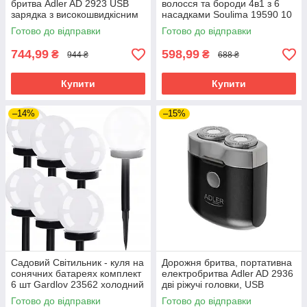
бритва Adler AD 2923 USB
волосся та бороди 4в1 з 6
зарядка з високошвидкісним
насадками Soulima 19590 10
двигуном та
Вт
Готово до відправки
Готово до відправки
водонепроникністю
744,99
598,99
₴
₴
944 ₴
688 ₴
Купити
Купити
–14%
–15%
Садовий Світильник - куля на
Дорожня бритва, портативна
сонячних батареях комплект
електробритва Adler AD 2936
6 шт Gardlov 23562 холодний
дві ріжучі головки, USB
білий
зарядка
Готово до відправки
Готово до відправки