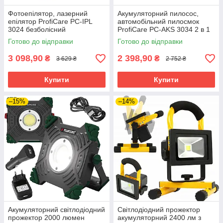
Фотоепілятор, лазерний
Акумуляторний пилосос,
епілятор ProfiCare PC-IPL
автомобільний пилосмок
3024 безболісний
ProfiCare PC-AKS 3034 2 в 1
Готово до відправки
Готово до відправки
3 098,90
2 398,90
₴
₴
3 629 ₴
2 752 ₴
Купити
Купити
–15%
–14%
Акумуляторний світлодіодний
Світлодіодний прожектор
прожектор 2000 люмен
акумуляторний 2400 лм з