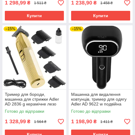
1 298,99
1 238,90
₴
₴
1 511 ₴
1 458 ₴
Купити
Купити
–15%
–15%
Тример для бороди,
Машинка для видалення
машинка для стрижки Adler
ковтунців, тример для одягу
AD 2836 g керамічне лезо
Adler AD 9622 w подвійна
USB зарядка
головка 3 швидкості
Готово до відправки
Готово до відправки
1 328,99
1 198,90
₴
₴
1 564 ₴
1 411 ₴
Купити
Купити