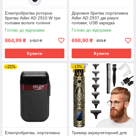
Електробритва роторна
Дорожня бритва портативна
бритва Adler AD 2910 W три
Adler AD 2937 дві ріжучі
головки вологе гоління
головки, USB зарядка
Готово до відправки
Готово до відправки
864,99
698,90
₴
₴
1 017 ₴
823 ₴
Купити
Купити
–21%
–13%
Електробритва, портативна
Тример акумуляторний для