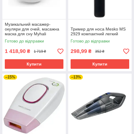
Музикальний масажер-
окуляри для очей, масажна
Тример для носа Mesko MS
маска для сну Myhali
2929 компактний легкий
216A/MH-295 Таймер 15хв.
Готово до відправки
Готово до відправки
Білий
1 418,90
298,99
₴
₴
1 719 ₴
352 ₴
Купити
Купити
–15%
–13%