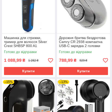
Машинка для стрижки,
Дорожня бритва бездротова
тример для волосся Silver
Camry CR 2938 компактна
Crest SHBSP 800 A1
USB-C зарядка 2 головки
акумуляторний
Готово до відправки
Готово до відправки
1 088,99
788,99
₴
₴
1 282 ₴
929 ₴
Купити
Купити
–15%
–13%