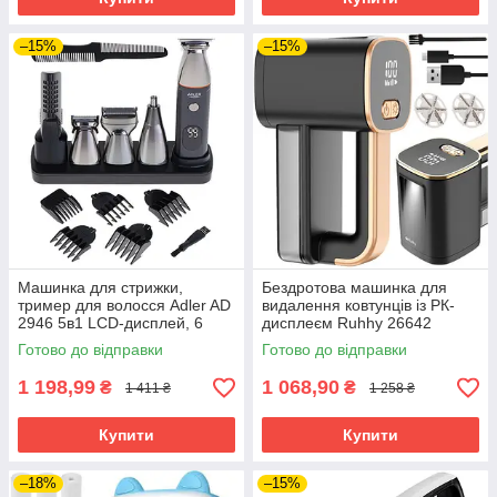
–15%
–15%
Машинка для стрижки,
Бездротова машинка для
тример для волосся Adler AD
видалення ковтунців із РК-
2946 5в1 LCD-дисплей, 6
дисплеєм Ruhhy 26642
насадок, 60 хв. роботи
Готово до відправки
Готово до відправки
1 198,99
1 068,90
₴
₴
1 411 ₴
1 258 ₴
Купити
Купити
–18%
–15%