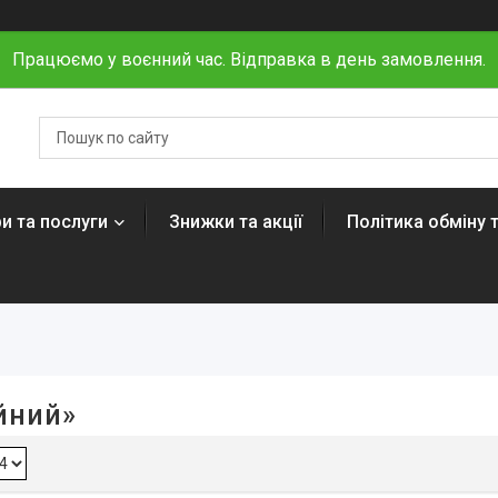
Працюємо у воєнний час. Відправка в день замовлення.
и та послуги
Знижки та акції
Політика обміну 
йний»