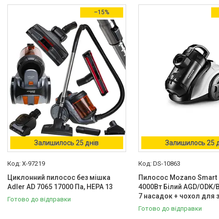
Товари зі знижками
3
–15%
Виробник
Adler
1
Kaminer
1
Mozano
1
Тип
DVD-RW
1
Іграшка-стрибун
1
Ігровий килимок
3
Залишилось 25 днів
Залишилось 25 
Індукційна
1
X-97219
DS-10863
Іригатор
1
Циклонний пилосос без мішка
Пилосос Mozano Smart 
Adler AD 7065 17000 Па, HEPA 13
4000Вт Білий AGD/ODK/
Ще 252
7 насадок + чохол для 
Готово до відправки
Споживана потужність
Готово до відправки