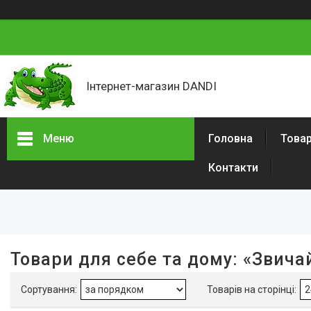
Інтернет-магазин DANDI
Меню
Головна
Товар
Контакти
Фільтри
Ціна
Наявність
Товари для себе та дому: «Звича
В наявності
3
Акція