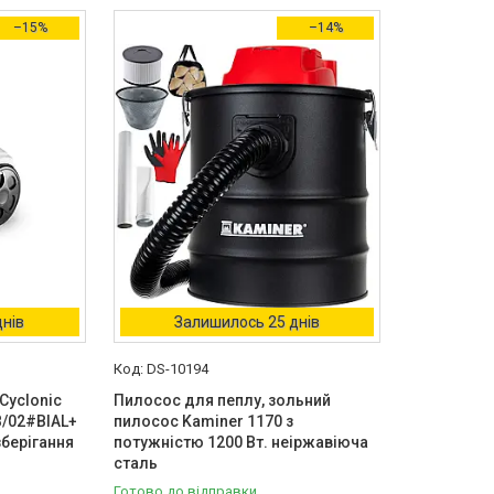
–15%
–14%
днів
Залишилось 25 днів
DS-10194
Cyclonic
Пилосос для пеплу, зольний
B/02#BIAL+
пилосос Kaminer 1170 з
зберігання
потужністю 1200 Вт. неіржавіюча
сталь
Готово до відправки