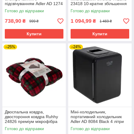
підсвічуванням Adler AD 1274
23418 10-кратне збільшення
w 1 7 л 2200 Вт
50 мм
Готово до відправки
Готово до відправки
738,90
1 094,99
₴
₴
999 ₴
1 469 ₴
Купити
Купити
–25%
–24%
Двоспальна ковдра,
Міні-холодильник,
двостороння ковдра Ruhhy
портативний холодильник
24826 преміум мікрофібра
Adler AD 8084 Black 4 літри
160х200
охолодження нагрівання
Готово до відправки
Готово до відправки