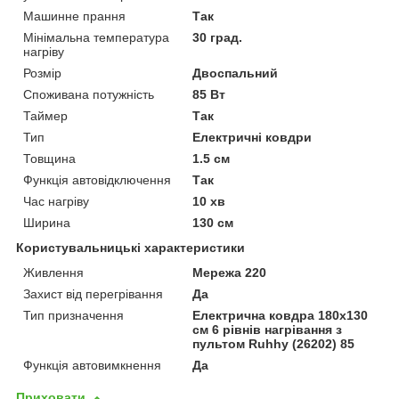
Машинне прання
Так
Мінімальна температура
30 град.
нагріву
Розмір
Двоспальний
Споживана потужність
85 Вт
Таймер
Так
Тип
Електричні ковдри
Товщина
1.5 см
Функція автовідключення
Так
Час нагріву
10 хв
Ширина
130 см
Користувальницькі характеристики
Живлення
Мережа 220
Захист від перегрівання
Да
Тип призначення
Електрична ковдра 180х130
см 6 рівнів нагрівання з
пультом Ruhhy (26202) 85
Функція автовимкнення
Да
Приховати