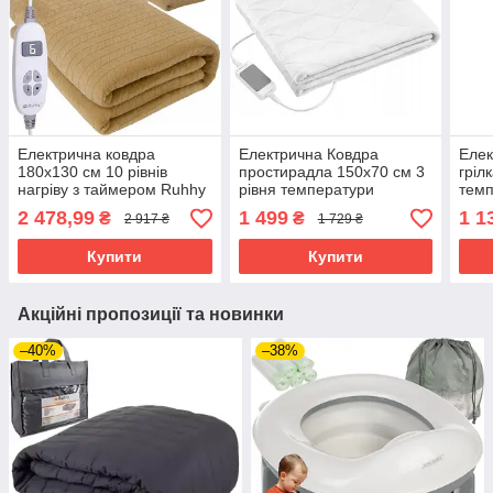
Електрична ковдра
Електрична Ковдра
Елек
180х130 см 10 рівнів
простирадла 150х70 см 3
гріл
нагріву з таймером Ruhhy
рівня температури
темп
26224
ProfiCare PC-WUB 3060
50 В
2 478,99
1 499
1 1
₴
₴
2 917 ₴
1 729 ₴
Потужність 60 Вт
Купити
Купити
Акційні пропозиції та новинки
–40%
–38%