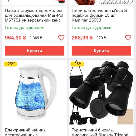
Набір інструментів, комплект
Гачки для копчення м'яса S-
для розвальцювання Mar-Pol
подібної форми 15 шт
M57751 універсальний кейс
Kaminer 25553
Готово до відправки
Готово до відправки
964,90
268,99
₴
₴
1 369 ₴
370 ₴
Купити
Купити
–26%
–25%
Електричний чайник,
Туристичний бінокль,
електрочайник з
мисливський бінокль Trizand