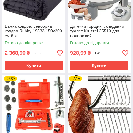
Важка ковдра, сенсорна
Дитячий горщик, складаний
ковдра Ruhhy 19533 150х200
туалет Kruzzel 25510 для
см 6 кг
подорожей
Готово до відправки
Готово до відправки
2 368,90
928,99
₴
₴
3 969 ₴
1 499 ₴
Купити
Купити
–30%
–27%