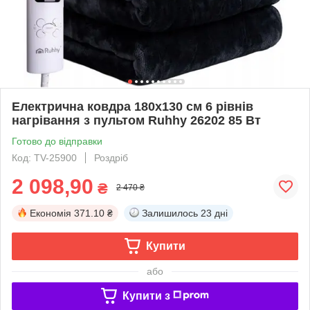
Електрична ковдра 180х130 см 6 рівнів
нагрівання з пультом Ruhhy 26202 85 Вт
Готово до відправки
Код: TV-25900
Роздріб
2 098,90
₴
2 470 ₴
Економія
371.10 ₴
Залишилось
23 дні
Купити
або
Купити з