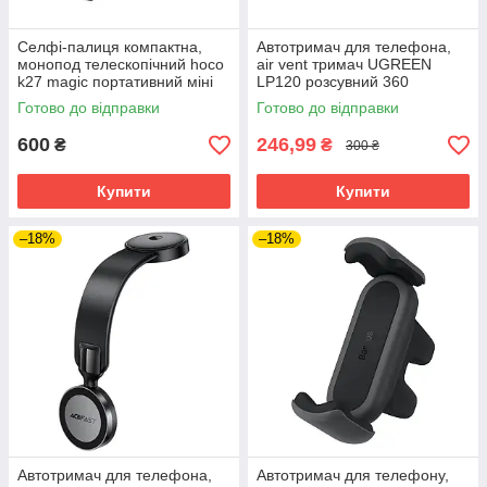
Селфі-палиця компактна,
Автотримач для телефона,
монопод телескопічний hoco
air vent тримач UGREEN
k27 magic портативний міні
LP120 розсувний 360
штатив
градусів
Готово до відправки
Готово до відправки
600
246,99
₴
₴
300 ₴
Купити
Купити
–18%
–18%
Автотримач для телефона,
Автотримач для телефону,