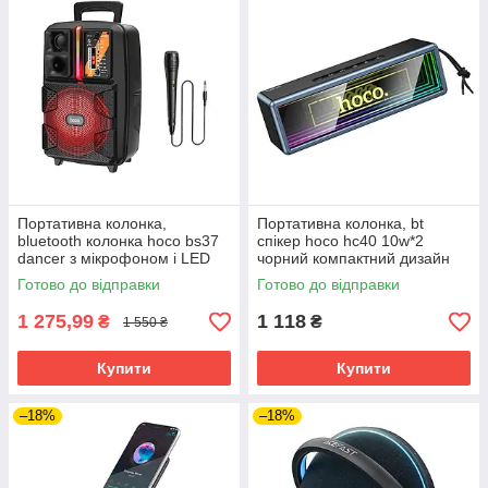
Портативна колонка,
Портативна колонка, bt
bluetooth колонка hoco bs37
спікер hoco hc40 10w*2
dancer з мікрофоном і LED
чорний компактний дизайн
підсвічуванням
Готово до відправки
Готово до відправки
1 275,99
1 118
₴
₴
1 550 ₴
Купити
Купити
–18%
–18%