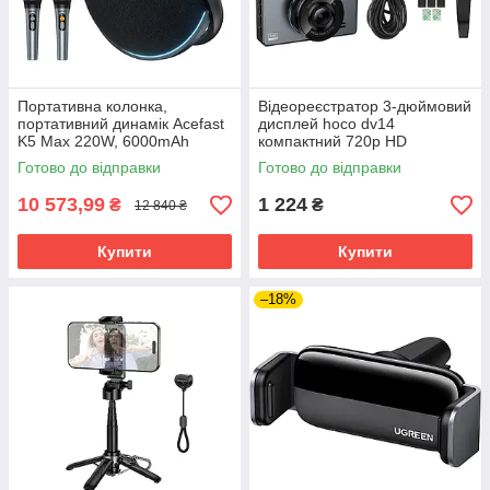
Портативна колонка,
Відеореєстратор 3-дюймовий
портативний динамік Acefast
дисплей hoco dv14
K5 Max 220W, 6000mAh
компактний 720p HD
акумулятор
Готово до відправки
Готово до відправки
10 573,99
1 224
₴
₴
12 840 ₴
Купити
Купити
–18%