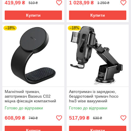
419,99
1 028,99
₴
₴
510 ₴
1 250 ₴
Купити
Купити
–18%
–18%
Магнітний тримач,
Автотримач із зарядкою,
автотримач Baseus C02
бездротовий тримач hoco
міцна фіксація компактний
hw3 wise вакуумний
дизайн
кронштейн 15 вт швидка
Готово до відправки
Готово до відправки
зарядка
608,99
517,99
₴
₴
740 ₴
630 ₴
Купити
Купити