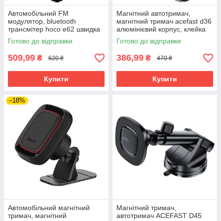
Автомобільний FM
Магнітний автотримач,
модулятор, bluetooth
магнітний тримач acefast d36
трансмітер hoco e62 швидка
алюмінієвий корпус, клейка
зарядка 20w qc3.0 чорний
основа
Готово до відправки
Готово до відправки
509,99
386,99
₴
₴
620 ₴
470 ₴
Купити
Купити
–18%
Автомобільний магнітний
Магнітний тримач,
тримач, магнітний
автотримач ACEFAST D45