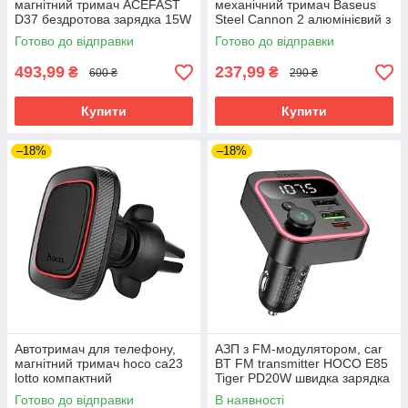
магнітний тримач ACEFAST
механічний тримач Baseus
D37 бездротова зарядка 15W
Steel Cannon 2 алюмінієвий з
360° обертанням
Готово до відправки
Готово до відправки
493,99
237,99
₴
₴
600 ₴
290 ₴
Купити
Купити
–18%
–18%
Автотримач для телефону,
АЗП з FM-модулятором, car
магнітний тримач hoco ca23
BT FM transmitter HOCO E85
lotto компактний
Tiger PD20W швидка зарядка
універсальний
38W
Готово до відправки
В наявності