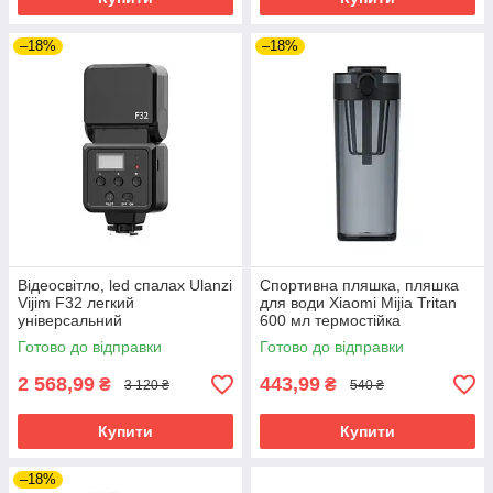
–18%
–18%
Відеосвітло, led спалах Ulanzi
Спортивна пляшка, пляшка
Vijim F32 легкий
для води Xiaomi Mijia Tritan
універсальний
600 мл термостійка
Готово до відправки
Готово до відправки
2 568,99
443,99
₴
₴
3 120 ₴
540 ₴
Купити
Купити
–18%