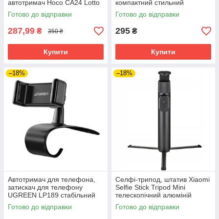
автотримач Hoco CA24 Lotto
компактний стильний
компактний універсальний
Готово до відправки
Готово до відправки
287,99
295
₴
₴
350 ₴
Купити
Купити
–18%
–18%
Автотримач для телефона,
Селфі-трипод, штатив Xiaomi
затискач для телефону
Selfie Stick Tripod Mini
UGREEN LP189 стабільний
телескопічний алюміній
регульований
Готово до відправки
Готово до відправки