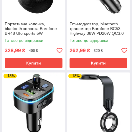
Портативна колонка,
Fm-модулятор, bluetooth
bluetooth колонка Borofone
трансмітер Borofone BC53
BR48 Ufo sports 5W,
Highway 38W PD20W QC3.0
1200mAh акумулятор
Готово до відправки
Готово до відправки
328,99
262,99
₴
₴
400 ₴
320 ₴
Купити
Купити
–18%
–18%