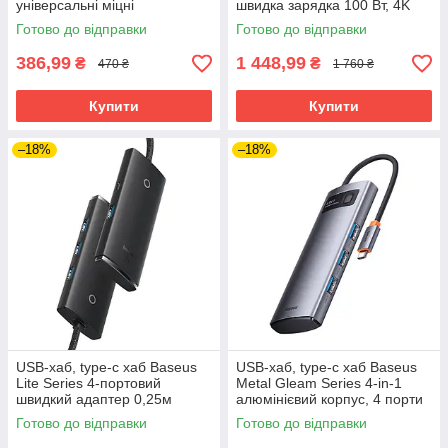
універсальні міцні
швидка зарядка 100 Вт, 4K
HDMI
Готово до відправки
Готово до відправки
386,99
1 448,99
₴
₴
470 ₴
1 760 ₴
Купити
Купити
–18%
–18%
USB-хаб, type-c хаб Baseus
USB-хаб, type-c хаб Baseus
Lite Series 4-портовий
Metal Gleam Series 4-in-1
швидкий адаптер 0,25м
алюмінієвий корпус, 4 порти
чорний
USB 3.0 + RJ45
Готово до відправки
Готово до відправки