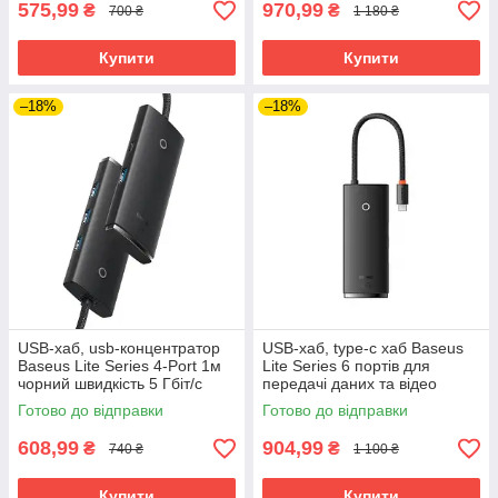
575,99
970,99
₴
₴
700 ₴
1 180 ₴
Купити
Купити
–18%
–18%
USB-хаб, usb-концентратор
USB-хаб, type-c хаб Baseus
Baseus Lite Series 4-Port 1м
Lite Series 6 портів для
чорний швидкість 5 Гбіт/с
передачі даних та відео
Готово до відправки
Готово до відправки
608,99
904,99
₴
₴
740 ₴
1 100 ₴
Купити
Купити