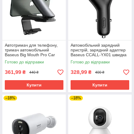
Автотримач для телефону,
Автомобільний зарядний
тримач автомобільний
пристрій, зарядний адаптер
Baseus Big Mouth Pro Car
Baseus CCALL-YX01 швидка
Mount універсальний 360
зарядка 3.1A чорний
Готово до відправки
Готово до відправки
градусів
361,99
328,99
₴
₴
440 ₴
400 ₴
Купити
Купити
–18%
–18%