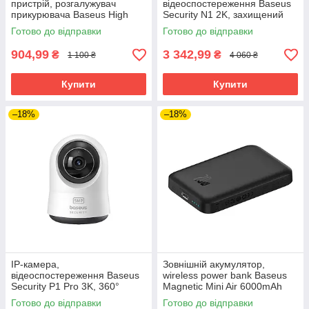
пристрій, розгалужувач
відеоспостереження Baseus
прикурювача Baseus High
Security N1 2K, захищений
Efficiency Pro 30W швидка
корпус
Готово до відправки
Готово до відправки
зарядка, LED-дисплей
904,99
3 342,99
₴
₴
1 100 ₴
4 060 ₴
Купити
Купити
–18%
–18%
IP-камера,
Зовнішній акумулятор,
відеоспостереження Baseus
wireless power bank Baseus
Security P1 Pro 3K, 360°
Magnetic Mini Air 6000mAh
огляд
20W швидка зарядка
Готово до відправки
Готово до відправки