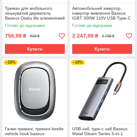
Тримач для мобільного,
Автомобільний інвертор,
лінькуватий держатель
інвертор живлення Baseus
Baseus Otaku life алюмінієвий
IGBT 300W 110V USB Type-C
360° регулювання
Готово до відправки
Готово до відправки
756,99
2 247,99
₴
₴
920 ₴
2 730 ₴
Купити
Купити
–18%
–18%
Гачки-тримачі, тримачі beetle
USB-хаб, type-c хаб Baseus
vehicle hook baseus
Metal Gleam Series 5-in-1