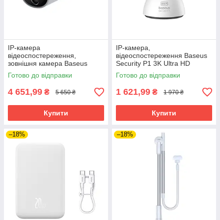
IP-камера
IP-камера,
відеоспостереження,
відеоспостереження Baseus
зовнішня камера Baseus
Security P1 3K Ultra HD
Security B1 2K 7800 мА·год
широкий кут огляду
Готово до відправки
Готово до відправки
4 651,99
1 621,99
₴
₴
5 650 ₴
1 970 ₴
Купити
Купити
–18%
–18%