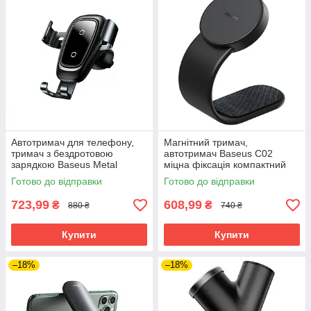
Автотримач для телефону,
Магнітний тримач,
тримач з бездротовою
автотримач Baseus C02
зарядкою Baseus Metal
міцна фіксація компактний
Holder Air Outlet
дизайн
Готово до відправки
Готово до відправки
регульований, міцний
723,99
608,99
₴
₴
880 ₴
740 ₴
Купити
Купити
–18%
–18%