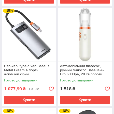
–18%
Usb-хаб, type-c хаб Baseus
Автомобільний пилосос,
Metal Gleam 4 порти
ручний пилосос Baseus A2
алюміній сірий
Pro 6000pa, 20 хв роботи
Готово до відправки
Готово до відправки
1 077,99
1 518
₴
₴
1 310 ₴
Купити
Купити
–18%
–18%