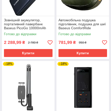
Зовнішній акумулятор,
Автомобільна подушка
портативний павербанк
підголівник, подушка для шиї
Baseus PicoGo 10000mAh
Baseus ComfortRide
45W Cosmic Black
двостороння з DuPont
Готово до відправки
Готово до відправки
наповнювачем
2 288,99
781,99
₴
₴
2 780 ₴
950 ₴
Купити
Купити
–18%
–18%