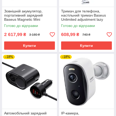
Зовнішній акумулятор,
Тримач для телефона,
портативний зарядний
настільний тримач Baseus
Baseus Magnetic Mini
Unlimited adjustment lazy
20000mAh 20W White
phone holder сріблястий
Готово до відправки
Готово до відправки
гнучкий поворотний
2 617,99
608,99
₴
₴
3 180 ₴
740 ₴
Купити
Купити
–18%
–18%
Автомобільний зарядний
IP-камера,