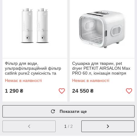
Фільтр для води,
Сушарка для тварин, pet
ультрафільтраційний фільтр
dryer PETKIT AIRSALON Max
catlink pure2 сумісність та
PRO 60 л, іонізація повітря
точність 0,01 мікрона
Немає в наявності
Немає в наявності
1 290
24 550
₴
₴
Показати ще
1
/ 2