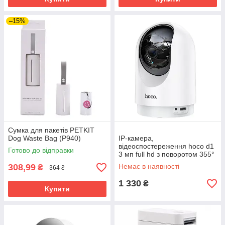
–15%
Сумка для пакетів PETKIT
Dog Waste Bag (P940)
IP-камера,
відеоспостереження hoco d1
Готово до відправки
3 мп full hd з поворотом 355°
308,99
Немає в наявності
₴
364 ₴
1 330
₴
Купити