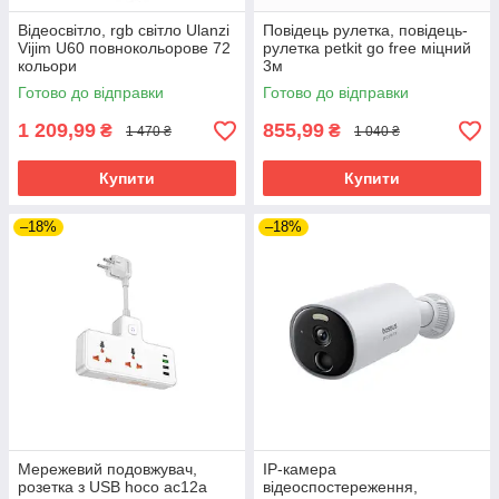
Відеосвітло, rgb світло Ulanzi
Повідець рулетка, повідець-
Vijim U60 повнокольорове 72
рулетка petkit go free міцний
кольори
3м
Готово до відправки
Готово до відправки
1 209,99
855,99
₴
₴
1 470 ₴
1 040 ₴
Купити
Купити
–18%
–18%
Мережевий подовжувач,
IP-камера
розетка з USB hoco ac12a
відеоспостереження,