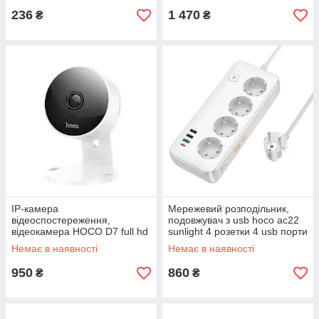
236
1 470
₴
₴
IP-камера
Мережевий розподільник,
відеоспостереження,
подовжувач з usb hoco ac22
відеокамера HOCO D7 full hd
sunlight 4 розетки 4 usb порти
2к, інфрачервоне нічне
Немає в наявності
Немає в наявності
бачення
950
860
₴
₴