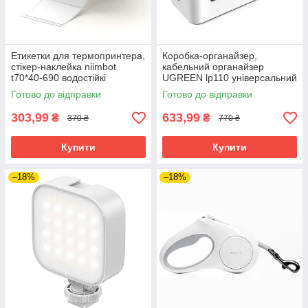
Етикетки для термопринтера,
Коробка-органайзер,
стікер-наклейка niimbot
кабельний органайзер
t70*40-690 водостійкі
UGREEN lp110 універсальний
маслостійкі
пластиковий компактний
Готово до відправки
Готово до відправки
303,99
633,99
₴
₴
370 ₴
770 ₴
Купити
Купити
–18%
–18%