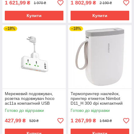
1 621,99
1 802,99
₴
₴
1 970 ₴
2 190 ₴
Купити
Купити
–18%
–18%
Мережевий подовжувач,
Термопринтер наклейок,
розетка подовжувач hoco
принтер етикеток Niimbot
ac11a компактний USB
D11_H 300 dpi компактний
зарядка
Готово до відправки
Готово до відправки
427,99
1 267,99
₴
₴
520 ₴
1 540 ₴
Купити
Купити