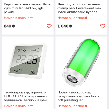
Відеосвітло накамерне Ulanzi
Фільтр для поїлки, змінний
vijim mini led vl49 6w, rgb
фільтр petkit eversweet max
режим
котон активоване вугілля
Немає в наявності
Немає в наявності
840
1 040
₴
₴
Термогігрометр, гігрометр
Портативна колонка,
HOCO HX41 електронний з
бездротова акустика hoco
годинником великий екран
hc8 pulsating led
білий
підсвічування 10w
Немає в наявності
Немає в наявності