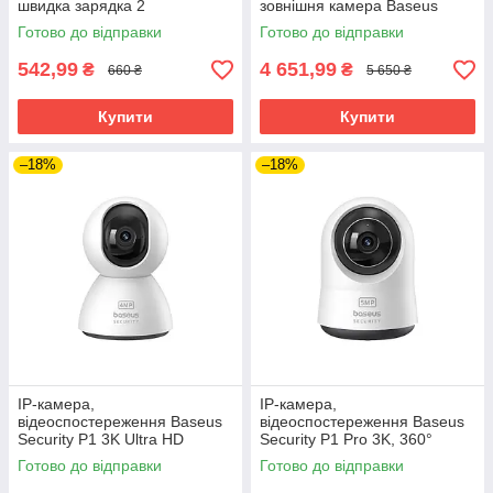
швидка зарядка 2
зовнішня камера Baseus
евророзетки 4 USB
Security B1 2K 7800 мА·год
Готово до відправки
Готово до відправки
542,99
4 651,99
₴
₴
660 ₴
5 650 ₴
Купити
Купити
–18%
–18%
IP-камера,
IP-камера,
відеоспостереження Baseus
відеоспостереження Baseus
Security P1 3K Ultra HD
Security P1 Pro 3K, 360°
широкий кут огляду
огляд
Готово до відправки
Готово до відправки