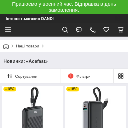
Працюємо у воєнний час. Відправка в день
замовлення.
Інтернет-магазин DANDI
Наші товари
Новинки: «Acefast»
Сортування
1
Фільтри
–18%
–18%