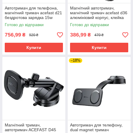
Автотримач для телефона,
Магнітний автотримач,
магнітний тримач acefast d21
магнітний тримач acefast d36
бездротова зарядка 15w
алюмінієвий корпус, клейка
чорний алюміній
основа
Готово до відправки
Готово до відправки
756,99
386,99
₴
₴
920 ₴
470 ₴
Купити
Купити
–18%
Магнітний тримач,
Автотримач для телефону,
автотримач ACEFAST D45
dual magnet тримач