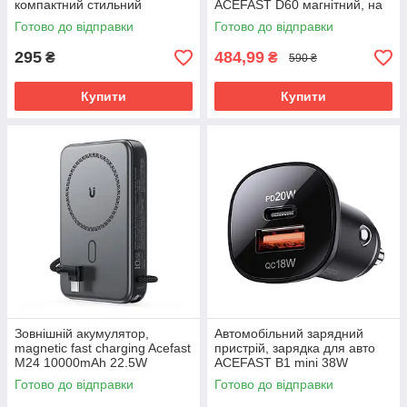
компактний стильний
ACEFAST D60 магнітний, на
торпедо, чорний
Готово до відправки
Готово до відправки
295
484,99
₴
₴
590 ₴
Купити
Купити
Зовнішній акумулятор,
Автомобільний зарядний
magnetic fast charging Acefast
пристрій, зарядка для авто
M24 10000mAh 22.5W
ACEFAST B1 mini 38W
металевий корпус
подвійний порт металевий
Готово до відправки
Готово до відправки
корпус