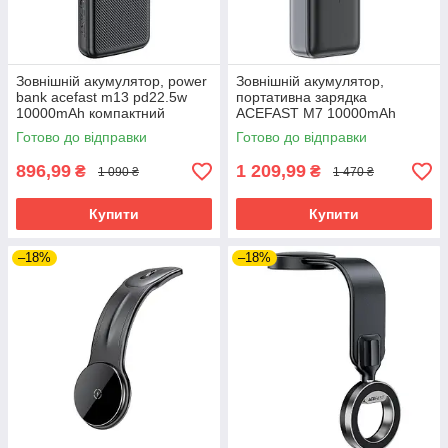
Зовнішній акумулятор, power
Зовнішній акумулятор,
bank acefast m13 pd22.5w
портативна зарядка
10000mAh компактний
ACEFAST M7 10000mAh
чорний
PD30W з кабелем USB-C
Готово до відправки
Готово до відправки
896,99
1 209,99
₴
₴
1 090 ₴
1 470 ₴
Купити
Купити
–18%
–18%