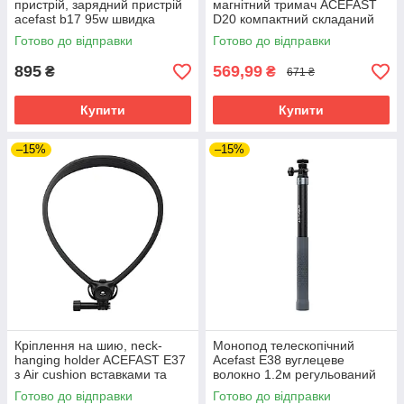
пристрій, зарядний пристрій
магнітний тримач ACEFAST
acefast b17 95w швидка
D20 компактний складаний
зарядка телескопічний
сріблястий
Готово до відправки
Готово до відправки
кабель
895
569,99
₴
₴
671 ₴
Купити
Купити
–15%
–15%
Кріплення на шию, neck-
Монопод телескопічний
hanging holder ACEFAST E37
Acefast E38 вуглецеве
з Air cushion вставками та
волокно 1.2м регульований
регульованим ремінцем
Готово до відправки
Готово до відправки