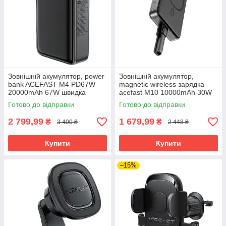
Зовнішній акумулятор, power
Зовнішній акумулятор,
bank ACEFAST M4 PD67W
magnetic wireless зарядка
20000mAh 67W швидка
acefast M10 10000mAh 30W
зарядка
PD
Готово до відправки
Готово до відправки
2 799,99
1 679,99
₴
₴
3 400 ₴
2 448 ₴
Купити
Купити
–15%