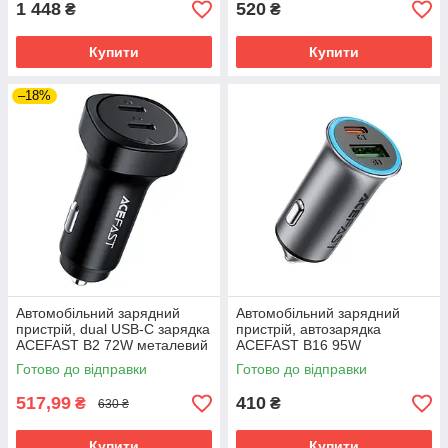
1 448
520
₴
₴
Купити
Купити
–18%
Автомобільний зарядний
Автомобільний зарядний
пристрій, dual USB-C зарядка
пристрій, автозарядка
ACEFAST B2 72W металевий
ACEFAST B16 95W
корпус, дисплей
металевий корпус dual port
Готово до відправки
Готово до відправки
USB-A USB-C
517,99
410
₴
₴
630 ₴
Купити
Купити