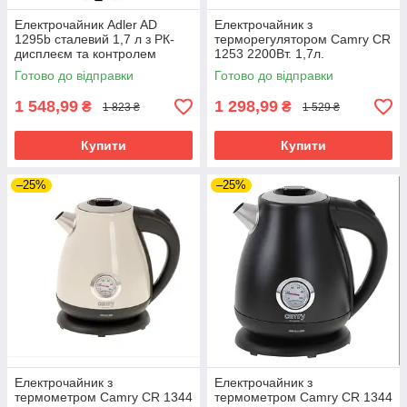
Електрочайник Adler AD
Електрочайник з
1295b сталевий 1,7 л з РК-
терморегулятором Camry CR
дисплеєм та контролем
1253 2200Вт. 1,7л.
температури Чорний
Нержавіюча сталь
Готово до відправки
Готово до відправки
1 548,99
1 298,99
₴
₴
1 823 ₴
1 529 ₴
Купити
Купити
–25%
–25%
Електрочайник з
Електрочайник з
термометром Camry CR 1344
термометром Camry CR 1344