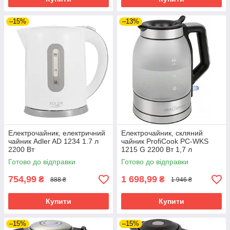
–15%
–13%
Електрочайник, електричний
Електрочайник, скляний
чайник Adler AD 1234 1.7 л
чайник ProfiCook PC-WKS
2200 Вт
1215 G 2200 Вт 1,7 л
Готово до відправки
Готово до відправки
754,99
1 698,99
₴
₴
888 ₴
1 946 ₴
Купити
Купити
–15%
–15%