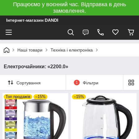
Працюємо у воєнний час. Відправка в день
замовлення.
Інтернет-магазин DANDI
Наші товари
Техніка і електроніка
Електрочайники: «2200.0»
Сортування
1
Фільтри
Топ продажів
–15%
–15%