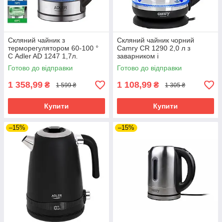
Скляний чайник з
Скляний чайник чорний
терморегулятором 60-100 °
Camry CR 1290 2,0 л з
С Adler AD 1247 1,7л.
заварником і
2200Вт., РК-дисплей,
терморегулятором
Готово до відправки
Готово до відправки
Звуковий сигнал
1 358,99
1 108,99
₴
₴
1 599 ₴
1 305 ₴
Купити
Купити
–15%
–15%