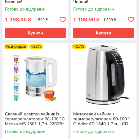
Бежевий
Чорний
Готово до відправки
Готово до відправки
1 198,90
1 198,90
₴
₴
1 599 ₴
1 599 ₴
Купити
Купити
Розпродаж
–22%
–13%
Скляний електро чайник із
Металевий чайник з
терморегулятором 60-100 °С
терморегулятором 60-100 °
Mesko MS 1301 1,7л. 2200Вт,
С Adler AD 1340 1,7 л, LCD
Звуковий сигнал Білий
дисплей, Підтримка
Готово до відправки
Готово до відправки
температури