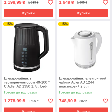
1 198,99
1 649
₴
₴
1 533 ₴
1 905 ₴
Купити
Купити
–15%
–15%
Електрочайник з
Електрочайник, електричний
терморегулятором 40-100 °
чайник Adler AD 1244
С Adler AD 1350 1,7л. Led-
пластиковий 2.5 л
дисплей, Подвійний корпус,
Готово до відправки
Готово до відправки
Сенсорний
1 278,99
748,90
₴
₴
1 505 ₴
882 ₴
Купити
Купити