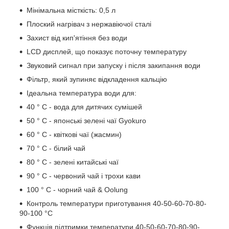
Мінімальна місткість: 0,5 л
Плоский нагрівач з нержавіючої сталі
Захист від кип'ятіння без води
LCD дисплей, що показує поточну температуру
Звуковий сигнал при запуску і після закипання води
Фільтр, який зупиняє відкладення кальцію
Ідеальна температура води для:
40 ° С - вода для дитячих сумішей
50 ° C - японські зелені чаї Gyokuro
60 ° C - квіткові чаї (жасмин)
70 ° С - білий чай
80 ° C - зелені китайські чаї
90 ° C - червоний чай і трохи кави
100 ° C - чорний чай & Oolung
Контроль температури приготування 40-50-60-70-80-
90-100 °C
Функція підтримки температури 40-50-60-70-80-90-