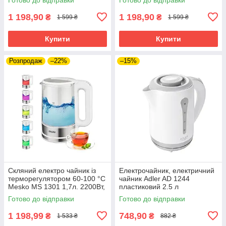
1 198,90
1 198,90
₴
₴
1 599 ₴
1 599 ₴
Купити
Купити
Розпродаж
–22%
–15%
Скляний електро чайник із
Електрочайник, електричний
терморегулятором 60-100 °С
чайник Adler AD 1244
Mesko MS 1301 1,7л. 2200Вт,
пластиковий 2.5 л
Звуковий сигнал Білий
Готово до відправки
Готово до відправки
1 198,99
748,90
₴
₴
1 533 ₴
882 ₴