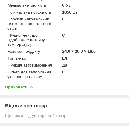
Мінімальна місткість
0.5 л
Номінальна потужність
1850 Вт
Плоский нагрівальний
Є
елемент з нержавіючої
сталі
РК-дисплей, що
Є
відображає поточну
температуру
Розміри продукту
24.0 × 20.0 × 16.0
Тип вилки
E/F
Функція автовимкнення
Да
Фільтр для запобігання
Є
утворенню накипу
Приховати
Відгуки про товар
Ще немає відгуків про цей товар