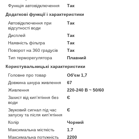
Функція автовідключення
Так
Додаткові функції і характеристики
Автовідключення при
Так
відсутності води
Дисплей
Так
Наявність фільтра
Так
Поворот на 360 градусів
Так
Тип терморегулятора
Плавний
Користувальницькі характеристики
Головне про товар
Об'єм 1,7
Довжина шнура живлення
67
Живлення
220-240 В ~ 50/60
Захист від кип'ятіння без
Є
води
Звуковий сигнал під час
Є
запуску та після кип'ятіння
Колір
Чорний
Максимальна місткість
1.7
Максимальна потужність
2200