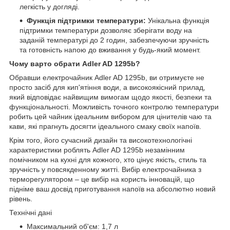
легкість у догляді.
Функція підтримки температури:
Унікальна функція
підтримки температури дозволяє зберігати воду на
заданій температурі до 2 годин, забезпечуючи зручність
та готовність напою до вживання у будь-який момент.
Чому варто обрати Adler AD 1295b?
Обравши електрочайник Adler AD 1295b, ви отримуєте не
просто засіб для кип'ятіння води, а високоякісний прилад,
який відповідає найвищим вимогам щодо якості, безпеки та
функціональності. Можливість точного контролю температури
робить цей чайник ідеальним вибором для цінителів чаю та
кави, які прагнуть досягти ідеального смаку своїх напоїв.
Крім того, його сучасний дизайн та високотехнологічні
характеристики роблять Adler AD 1295b незамінним
помічником на кухні для кожного, хто цінує якість, стиль та
зручність у повсякденному житті. Вибір електрочайника з
терморегулятором – це вибір на користь інновацій, що
підніме ваш досвід приготування напоїв на абсолютно новий
рівень.
Технічні дані
Максимальний об'єм: 1,7 л