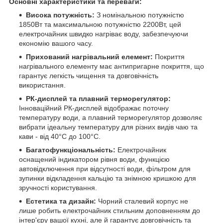
Основні характеристики та переваги:
Висока потужність:
З номінальною потужністю
1850Вт та максимальною потужністю 2200Вт, цей
електрочайник швидко нагріває воду, забезпечуючи
економію вашого часу.
Прихований нагрівальний елемент:
Покриття
нагрівального елементу має антипригарне покриття, що
гарантує легкість чищення та довговічність
використання.
РК-дисплей та плавний терморегулятор:
Інноваційний РК-дисплей відображає поточну
температуру води, а плавний терморегулятор дозволяє
вибрати ідеальну температуру для різних видів чаю та
кави - від 40°C до 100°C.
Багатофункціональність:
Електрочайник
оснащений індикатором рівня води, функцією
автовідключення при відсутності води, фільтром для
зупинки відкладення кальцію та знімною кришкою для
зручності користування.
Естетика та дизайн:
Чорний сталевий корпус не
лише робить електрочайник стильним доповненням до
інтер'єру вашої кухні, але й гарантує довговічність та