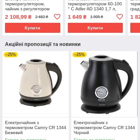
терморегулятором,
терморегулятором 60-100
терм
чайник з регулятором
° С Adler AD 1340 1,7 л,
град
Adler AD 1345 Strix 1 7 л
LCD дисплей, Підтримка
1100
2 108,99
1 649
1 8
₴
₴
2 482 ₴
1 905 ₴
1850 Вт LED-дисплей
температури
звук
Купити
Купити
Акційні пропозиції та новинки
–25%
–25%
Електрочайник з
Електрочайник з
термометром Camry CR 1344
термометром Camry CR 1344
Бежевий
Чорний
Готово до відправки
Готово до відправки