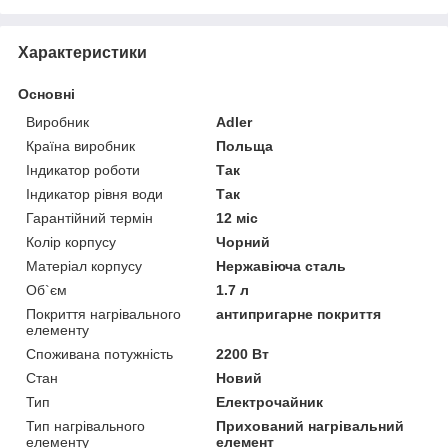
Характеристики
Основні
Виробник
Adler
Країна виробник
Польща
Індикатор роботи
Так
Індикатор рівня води
Так
Гарантійний термін
12 міс
Колір корпусу
Чорний
Матеріал корпусу
Нержавіюча сталь
Об`єм
1.7 л
Покриття нагрівального
антипригарне покриття
елементу
Споживана потужність
2200 Вт
Стан
Новий
Тип
Електрочайник
Тип нагрівального
Прихований нагрівальний
елементу
елемент