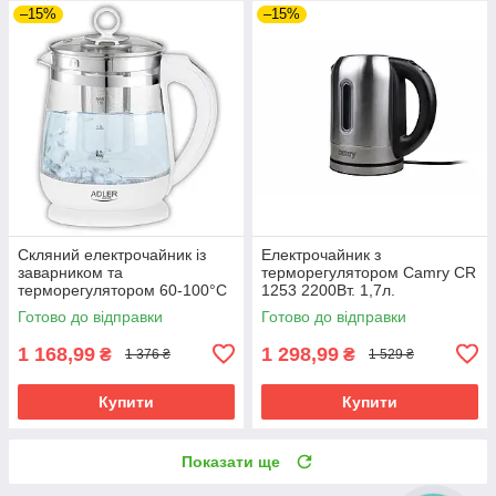
–15%
–15%
Скляний електрочайник із
Електрочайник з
заварником та
терморегулятором Camry CR
терморегулятором 60-100°C
1253 2200Вт. 1,7л.
Adler AD 1299 1,5 л
Нержавіюча сталь
Готово до відправки
Готово до відправки
1 168,99
1 298,99
₴
₴
1 376 ₴
1 529 ₴
Купити
Купити
Показати ще