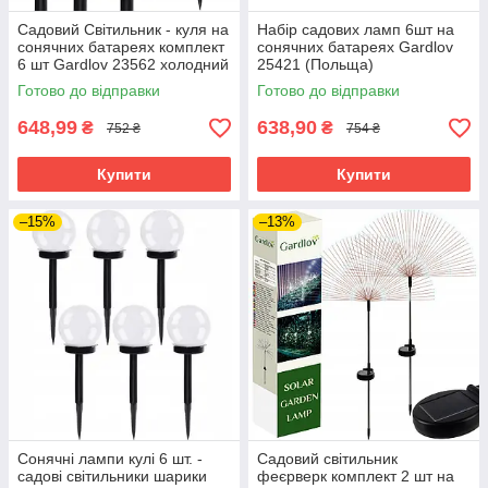
Садовий Світильник - куля на
Набір садових ламп 6шт на
сонячних батареях комплект
сонячних батареях Gardlov
6 шт Gardlov 23562 холодний
25421 (Польща)
білий
Готово до відправки
Готово до відправки
648,99
638,90
₴
₴
752 ₴
754 ₴
Купити
Купити
–15%
–13%
Сонячні лампи кулі 6 шт. -
Садовий світильник
садові світильники шарики
феєрверк комплект 2 шт на