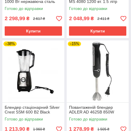
1000 Вт нержавіюча сталь
MS 4080 1200 вт. 1.5 літр
Готово до відправки
Готово до відправки
2 298,99
2 048,99
₴
₴
2 617 ₴
2 411 ₴
Купити
Купити
–38%
–15%
Блендер стаціонарний Silver
Повантаженій блендер
Crest SSM 600 B2 Black
ADLER AD 4625B 850W
Готово до відправки
Готово до відправки
1 213,90
1 278,99
₴
₴
1 960 ₴
1 505 ₴