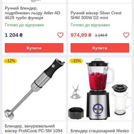
Ручний блендер,
подрібнювач льоду Adler AD
Ручний міксер Silver Crest
4628 турбо функція
SHM 300W D2 mint
нержавіюча сталь та
Готово до відправки
Готово до відправки
потужний двигун
1 204
974,99
₴
₴
1 146 ₴
Купити
Купити
–12%
–15%
Блендер, занурювальний
міксер ProfiCook PC-SM 1094
Блендер стаціонарний Mesko