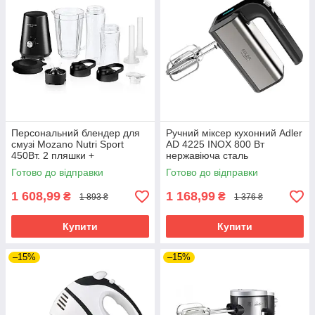
Персональний блендер для
Ручний міксер кухонний Adler
смузі Mozano Nutri Sport
AD 4225 INOX 800 Вт
450Вт. 2 пляшки +
нержавіюча сталь
охолоджуюча вставка
Готово до відправки
Готово до відправки
1 608,99
1 168,99
₴
₴
1 893 ₴
1 376 ₴
Купити
Купити
–15%
–15%