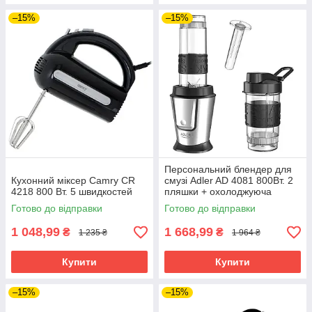
–15%
–15%
Персональний блендер для
Кухонний міксер Camry CR
смузі Adler AD 4081 800Вт. 2
4218 800 Вт. 5 швидкостей
пляшки + охолоджуюча
вставка
Готово до відправки
Готово до відправки
1 048,99
1 668,99
₴
₴
1 235 ₴
1 964 ₴
Купити
Купити
–15%
–15%