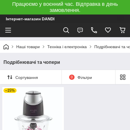
Працюємо у воєнний час. Відправка в день
замовлення.
Інтернет-магазин DANDI
Наші товари
Техніка і електроніка
Подрібнювачі та ч
Подрібнювачі та чопери
Сортування
0
Фільтри
–15%