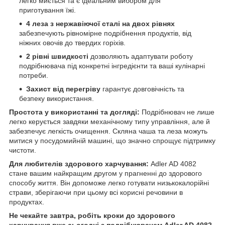
легко миється та є ідеальним вибором для
приготування їжі.
4 леза з нержавіючої сталі на двох рівнях
забезпечують рівномірне подрібнення продуктів, від
ніжних овочів до твердих горіхів.
2 рівні швидкості
дозволяють адаптувати роботу
подрібнювача під конкретні інгредієнти та ваші кулінарні
потреби.
Захист від перегріву
гарантує довговічність та
безпеку використання.
Простота у використанні та догляді:
Подрібнювач не лише
легко керується завдяки механічному типу управління, але й
забезпечує легкість очищення. Скляна чаша та леза можуть
митися у посудомийній машині, що значно спрощує підтримку
чистоти.
Для любителів здорового харчування:
Adler AD 4082
стане вашим найкращим другом у прагненні до здорового
способу життя. Він допоможе легко готувати низькокалорійні
страви, зберігаючи при цьому всі корисні речовини в
продуктах.
Не чекайте завтра, робіть кроки до здорового
харчування вже сьогодні з подрібнювачем Adler AD 4082.