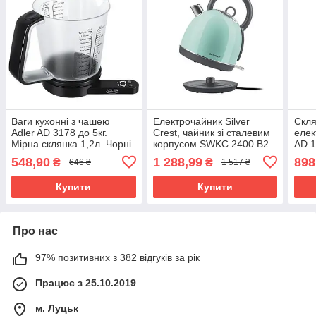
Ваги кухонні з чашею
Електрочайник Silver
Скля
Adler AD 3178 до 5кг.
Crest, чайник зі сталевим
елек
Мірна склянка 1,2л. Чорні
корпусом SWKC 2400 B2
AD 1
1,8 л 2400 Вт
548,90
1 288,99
898
₴
₴
646 ₴
1 517 ₴
Купити
Купити
Про нас
97% позитивних з 382 відгуків за рік
Працює з 25.10.2019
м. Луцьк