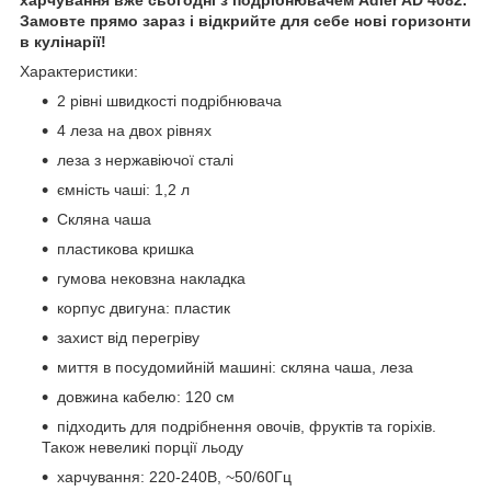
Замовте прямо зараз і відкрийте для себе нові горизонти
в кулінарії!
Характеристики:
2 рівні швидкості подрібнювача
4 леза на двох рівнях
леза з нержавіючої сталі
ємність чаші: 1,2 л
Скляна чаша
пластикова кришка
гумова нековзна накладка
корпус двигуна: пластик
захист від перегріву
миття в посудомийній машині: скляна чаша, леза
довжина кабелю: 120 см
підходить для подрібнення овочів, фруктів та горіхів.
Також невеликі порції льоду
харчування: 220-240В, ~50/60Гц