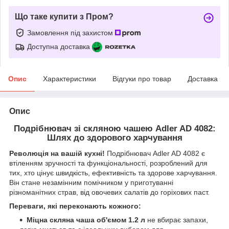
Що таке купити з Пром?
Замовлення під захистом
Доступна доставка
Опис
Характеристики
Відгуки про товар
Доставка
Опис
Подрібнювач зі скляною чашею Adler AD 4082:
Шлях до здорового харчування
Революція на вашій кухні!
Подрібнювач Adler AD 4082 є
втіленням зручності та функціональності, розроблений для
тих, хто цінує швидкість, ефективність та здорове харчування.
Він стане незамінним помічником у приготуванні
різноманітних страв, від овочевих салатів до горіхових паст.
Переваги, які переконають кожного:
Міцна скляна чаша об'ємом 1.2 л
не вбирає запахи,