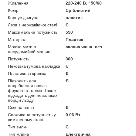
Живлення
220-240 В. ~50/60
Колір
Сріблястий
Корпус двигуна
пластик
Лезя з нержавіючої сталі
Є
Максимальна потужність
550
Матеріал
Пластик
Можна мити в
скляна чаша. лез
посудомийній машині
Потужність
300
Нековзка гумова накладка
Є
Пластикова кришка
Є
Підходить для
Є
подрібнення овочів,
фруктів та горіхів. Також
підходить для невеликих
порцій льоду.
Скляна чаша
Є
Споживана потужність у
0.06 Вт
вимкненому стані
Тип вилки
C
Тип млина
Електрична