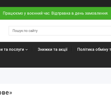
Працюємо у воєнний час. Відправка в день замовлення.
и та послуги
Знижки та акції
Політика обміну 
ове»