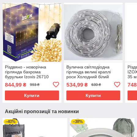
Різдвяно - новорічна
Вулична світлодіодна
Різд
гірлянда бахрома
гірлянда великі краплі
IZOX
бурульки Izoxis 26710
роси Холодний білий
35 м
світлодіодна 15 м 300 LED
300Led 30м + 8 режимів
IP44
844,99
534,99
748
₴
₴
993 ₴
630 ₴
теплий білий IP44
свічення
Купити
Купити
Акційні пропозиції та новинки
–40%
–38%