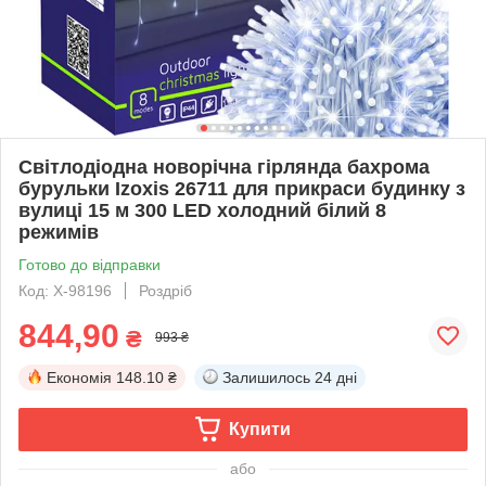
Світлодіодна новорічна гірлянда бахрома
бурульки Izoxis 26711 для прикраси будинку з
вулиці 15 м 300 LED холодний білий 8
режимів
Готово до відправки
Код: X-98196
Роздріб
844,90
₴
993 ₴
Економія
148.10 ₴
Залишилось
24 дні
Купити
або