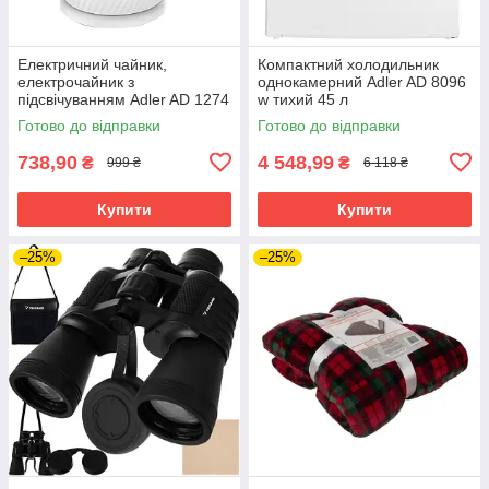
Електричний чайник,
Компактний холодильник
електрочайник з
однокамерний Adler AD 8096
підсвічуванням Adler AD 1274
w тихий 45 л
w 1 7 л 2200 Вт
Готово до відправки
Готово до відправки
738,90
4 548,99
₴
₴
999 ₴
6 118 ₴
Купити
Купити
–25%
–25%