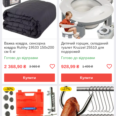
Важка ковдра, сенсорна
Дитячий горщик, складаний
ковдра Ruhhy 19533 150х200
туалет Kruzzel 25510 для
см 6 кг
подорожей
Готово до відправки
Готово до відправки
2 368,90
928,99
₴
₴
3 969 ₴
1 499 ₴
Купити
Купити
–30%
–27%