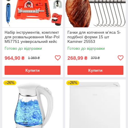
Набір інструментів, комплект
Гачки для копчення м'яса S-
для розвальцювання Mar-Pol
подібної форми 15 шт
M57751 універсальний кейс
Kaminer 25553
Готово до відправки
Готово до відправки
964,90
268,99
₴
₴
1 369 ₴
370 ₴
Купити
Купити
–26%
–26%