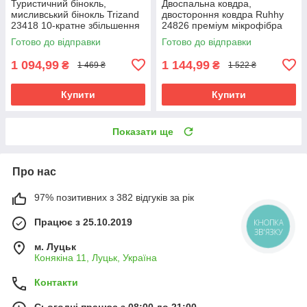
Туристичний бінокль,
Двоспальна ковдра,
мисливський бінокль Trizand
двостороння ковдра Ruhhy
23418 10-кратне збільшення
24826 преміум мікрофібра
50 мм
160х200
Готово до відправки
Готово до відправки
1 094,99
1 144,99
₴
₴
1 469 ₴
1 522 ₴
Купити
Купити
Показати ще
Про нас
97% позитивних з 382 відгуків за рік
Працює з 25.10.2019
КНОПКА
ЗВ'ЯЗКУ
м. Луцьк
Конякіна 11, Луцьк, Україна
Контакти
Сьогодні працює з 08:00 до 21:00