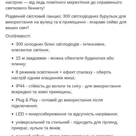
настрою — від ледь помітного мерехтіння до справжнього
святкового бенкету!
Різдвяний світловий ланцюг, 300 світлодіодних бурульок для
використання на вулиці та в приміщенні - яскраве сяйво для
ваших свят!
Особливості:
300 холодних білих світлодіодів - інтенсивне,
елегантне світіння;
15 м завдовжки - можна обмотати будиночок або
ялинку;
8 режимів освітлення + ефект спалаху - оберіть
настрій одним клацанням миші;
IP44 - стійкість до вологи та снігу - для використання
всередині та зовні приміщень;
Plug & Play - готовий до використання після
підключення;
LED = енергозбереження та відсутність нагрівання;
універсальний та стильний - підходить для гірлянд,
прикрас, кульок та вінків;
гнучкий кабель - легке встановлення на перилах,