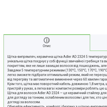
Опис
Щітка-випрямляч, керамічна щітка Adler AD 2324 5 температур
унікальна щітка поєднує у собі функції звичайної гребінця та
покриттям, яке не лише захищає волосся від пошкоджень, але
Завдяки 5 температурним режимам (130°C, 150°C, 170°C, 190°C
легко зможете підібрати оптимальний режим, який не пересуш
від перегріву та автоматичне вимкнення через 60 хвилин гара
Крім того, щітка має поворотний кабель довжиною 1,8 метра
пристрій у руках, а легка вага і компактні розміри роблять цю
Щітка для волосся Adler AD 2324 — це керамічний стайлер для
для догляду за тонким, ослабленим волоссям і для тих, хто 
догляді за волоссям.
Обирайте ефективність, комфорт і безпеку з щіткою-випрямляч