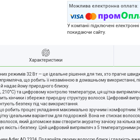
У компанії підключені електронні
покидаючи сайту.
Характеристики
них режимів 32 Вт — це ідеальне рішення для тих, хто прагне швидк
 випрямляча, що робить її незамінною в домашньому використанні, п
 й надає йому природного блиску.
, 210°C) та цифровому контролю температури, ця щітка-випрямляч 
ить кінчики і збереже природну структуру волосся. Цифровий вип
нтують безпеку під час використання.
, що робить процес укладання максимально зручним і комфортним.
 щітку ідеальним варіантом для подорожей. Вона не стискає волосся,
 волосся, який допоможе вам створити акуратну зачіску за кілька 
цінує якість і безпеку. Цей цифровий випрямляч з 5 температурни
ем Adler AD 2324. Подаруйте своєму волоссю блиск і гладкість вже 