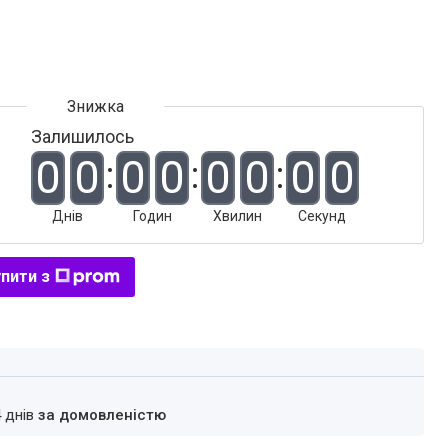
Залишилось
0
0
0
0
0
0
0
0
Днів
Годин
Хвилин
Секунд
пити з
4 днів
за домовленістю