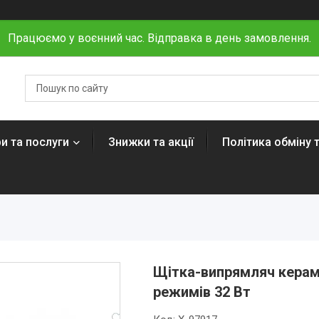
Працюємо у воєнний час. Відправка в день замовлення.
и та послуги
Знижки та акції
Політика обміну 
Щітка-випрямляч керамі
режимів 32 Вт