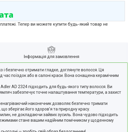
 платежі. Тепер ви можете купити будь-який товар не
Інформація для замовлення
о і безпечно отримати гладке, доглянуте волосся. Ця
ід час поїздок або в салоні краси. Вона оснащена керамічним
Adler AD 2324 підходить для будь-якого типу волосся. Ви
рямляч забезпечує точне налаштування температури, а захист
 Ненагріваючий наконечник дозволяє безпечно тримати
 що зберігає його здоров’я та природну красу.
хвилин, не докладаючи зайвих зусиль. Вона чудово підходить
ми режимами стане вашим надійним помічником у щоденному
сьогодні — зробіть свій образ бездоганним!