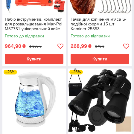
Набір інструментів, комплект
Гачки для копчення м'яса S-
для розвальцювання Mar-Pol
подібної форми 15 шт
M57751 універсальний кейс
Kaminer 25553
Готово до відправки
Готово до відправки
964,90
268,99
₴
₴
1 369 ₴
370 ₴
Купити
Купити
–26%
–25%