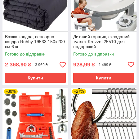
Важка ковдра, сенсорна
Дитячий горщик, складаний
ковдра Ruhhy 19533 150х200
туалет Kruzzel 25510 для
см 6 кг
подорожей
Готово до відправки
Готово до відправки
2 368,90
928,99
₴
₴
3 969 ₴
1 499 ₴
Купити
Купити
–30%
–27%