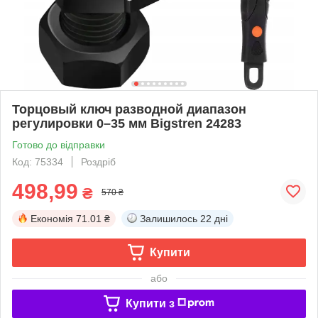
Торцовый ключ разводной диапазон
регулировки 0–35 мм Bigstren 24283
Готово до відправки
Код: 75334
Роздріб
498,99
₴
570 ₴
Економія
71.01 ₴
Залишилось
22 дні
Купити
або
Купити з