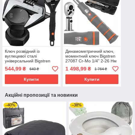
Ключ розвідний із
Динамометричний ключ,
вуглецевої сталі
моментний ключ Bigstren
універсальний Bigstren
27087 Cr-Mo 1/4" 2-26 Нм
210 мм, макс діаметр 35
точність ±0,5% 245 мм у
544,99
1 498,99
₴
₴
640 ₴
1 764 ₴
мм (24283)
кейсі
Купити
Купити
Акційні пропозиції та новинки
–40%
–38%