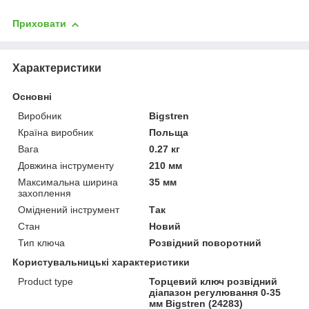
Приховати
Характеристики
Основні
Виробник
Bigstren
Країна виробник
Польща
Вага
0.27 кг
Довжина інструменту
210 мм
Максимальна ширина
35 мм
захоплення
Оміднений інструмент
Так
Стан
Новий
Тип ключа
Розвідний поворотний
Користувальницькі характеристики
Product type
Торцевий ключ розвідний
діапазон регулювання 0-35
мм Bigstren (24283)