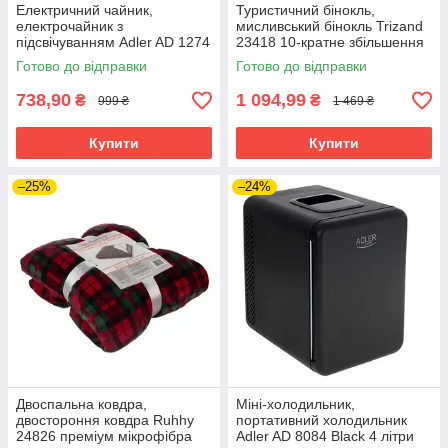
Електричний чайник,
Туристичний бінокль,
електрочайник з
мисливський бінокль Trizand
підсвічуванням Adler AD 1274
23418 10-кратне збільшення
w 1 7 л 2200 Вт
50 мм
Готово до відправки
Готово до відправки
738,90
1 094,99
₴
₴
999 ₴
1 469 ₴
Купити
Купити
–25%
–24%
Двоспальна ковдра,
Міні-холодильник,
двостороння ковдра Ruhhy
портативний холодильник
24826 преміум мікрофібра
Adler AD 8084 Black 4 літри