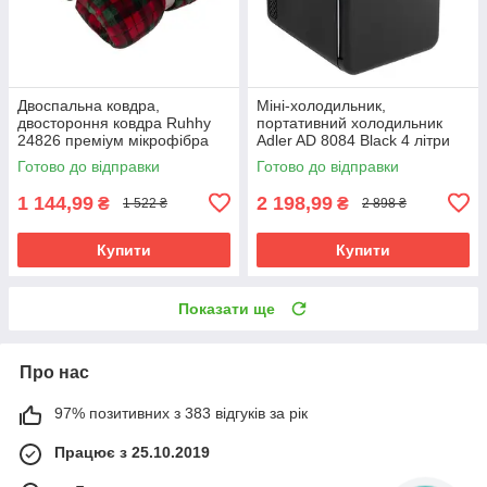
Двоспальна ковдра,
Міні-холодильник,
двостороння ковдра Ruhhy
портативний холодильник
24826 преміум мікрофібра
Adler AD 8084 Black 4 літри
160х200
охолодження нагрівання
Готово до відправки
Готово до відправки
1 144,99
2 198,99
₴
₴
1 522 ₴
2 898 ₴
Купити
Купити
Показати ще
Про нас
97% позитивних з 383 відгуків за рік
Працює з 25.10.2019