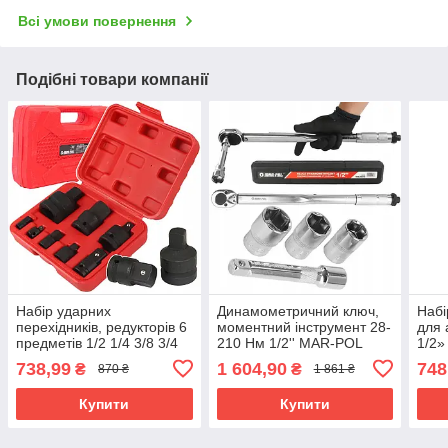
Всі умови повернення
Подібні товари компанії
Набір ударних
Динамометричний ключ,
Набі
перехідників, редукторів 6
моментний інструмент 28-
для 
предметів 1/2 1/4 3/8 3/4
210 Нм 1/2'' MAR-POL
1/2»
Mar-Pol M58575
M53589 CrV сталь
M58
738,99
1 604,90
748
₴
₴
870 ₴
1 861 ₴
Купити
Купити