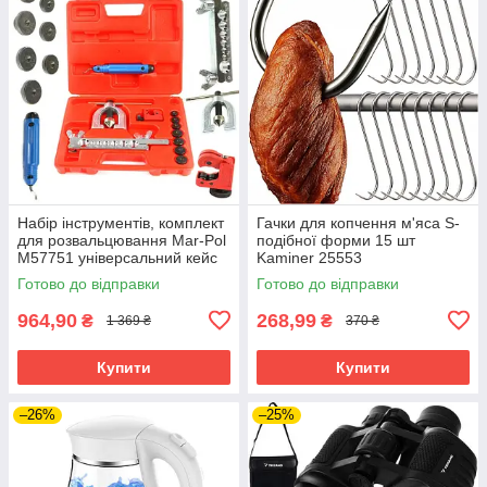
Набір інструментів, комплект
Гачки для копчення м'яса S-
для розвальцювання Mar-Pol
подібної форми 15 шт
M57751 універсальний кейс
Kaminer 25553
Готово до відправки
Готово до відправки
964,90
268,99
₴
₴
1 369 ₴
370 ₴
Купити
Купити
–26%
–25%