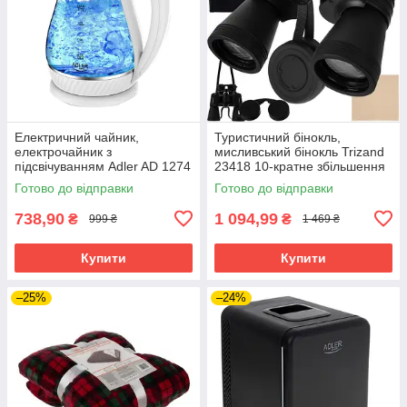
Електричний чайник,
Туристичний бінокль,
електрочайник з
мисливський бінокль Trizand
підсвічуванням Adler AD 1274
23418 10-кратне збільшення
w 1 7 л 2200 Вт
50 мм
Готово до відправки
Готово до відправки
738,90
1 094,99
₴
₴
999 ₴
1 469 ₴
Купити
Купити
–25%
–24%