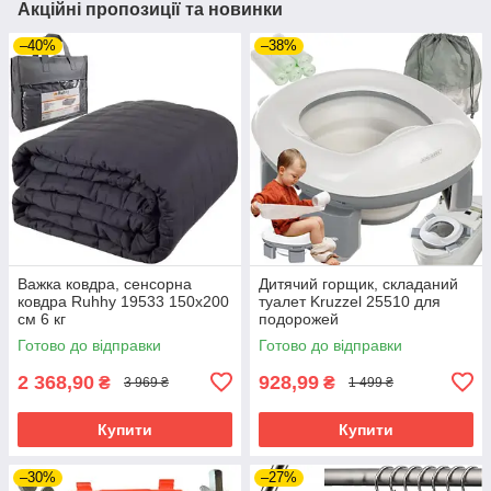
Акційні пропозиції та новинки
–40%
–38%
Важка ковдра, сенсорна
Дитячий горщик, складаний
ковдра Ruhhy 19533 150х200
туалет Kruzzel 25510 для
см 6 кг
подорожей
Готово до відправки
Готово до відправки
2 368,90
928,99
₴
₴
3 969 ₴
1 499 ₴
Купити
Купити
–30%
–27%