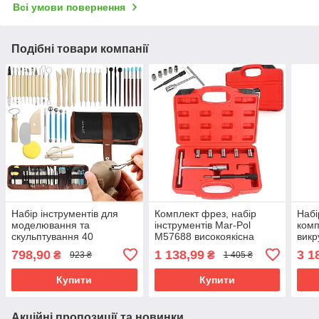
Всі умови повернення
Подібні товари компанії
Набір інструментів для
Комплект фрез, набір
Набі
моделювання та
інструментів Mar-Pol
комп
скульптування 40
M57688 високоякісна
викр
предметів з чохлом
сталь
108 
798,90
1 138,99
3 1
₴
₴
923 ₴
1 405 ₴
Maaleo 26135
Купити
Купити
Акційні пропозиції та новинки