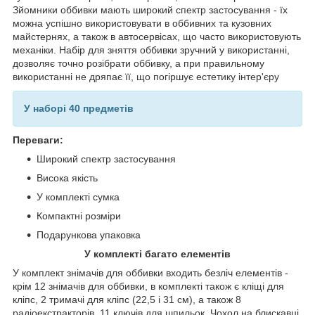
Зйомники оббивки мають широкий спектр застосування - їх
можна успішно використовувати в оббивних та кузовних
майстернях, а також в автосервісах, що часто використовують
механіки. Набір для зняття оббивки зручний у використанні,
дозволяє точно розібрати оббивку, а при правильному
використанні не дряпає її, що погіршує естетику інтер'єру
У наборі 40 предметів
Переваги:
Широкий спектр застосування
Висока якість
У комплекті сумка
Компактні розміри
Подарункова упаковка
У комплекті багато елементів
У комплект знімачів для оббивки входить безліч елементів -
крім 12 знімачів для оббивки, в комплекті також є кліщі для
кліпс, 2 тримачі для кліпс (22,5 і 31 см), а також 8
радіоекстракторів, 11 ключів для шпильок, Чохол на блискавці