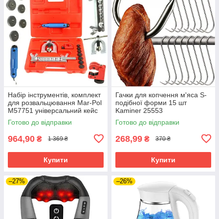
Набір інструментів, комплект
Гачки для копчення м'яса S-
для розвальцювання Mar-Pol
подібної форми 15 шт
M57751 універсальний кейс
Kaminer 25553
Готово до відправки
Готово до відправки
964,90
268,99
₴
₴
1 369 ₴
370 ₴
Купити
Купити
–27%
–26%