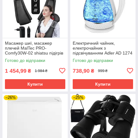
Масажер шиї, масажер
Електричний чайник,
плечей MalTec PRO-
електрочайник з
Comfy30W-02 shiatsu підігрів
підсвічуванням Adler AD 1274
8 роликів
w 1 7 л 2200 Вт
Готово до відправки
Готово до відправки
1 454,99
738,90
₴
₴
1 984 ₴
999 ₴
Купити
Купити
–26%
–25%