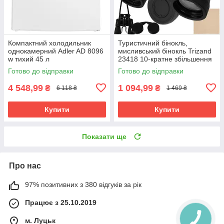
Компактний холодильник
Туристичний бінокль,
однокамерний Adler AD 8096
мисливський бінокль Trizand
w тихий 45 л
23418 10-кратне збільшення
50 мм
Готово до відправки
Готово до відправки
4 548,99
1 094,99
₴
₴
6 118 ₴
1 469 ₴
Купити
Купити
Показати ще
Про нас
97% позитивних з 380 відгуків за рік
Працює з 25.10.2019
м. Луцьк