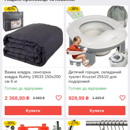
–40%
–38%
Важка ковдра, сенсорна
Дитячий горщик, складаний
ковдра Ruhhy 19533 150х200
туалет Kruzzel 25510 для
см 6 кг
подорожей
Готово до відправки
Готово до відправки
2 368,90
928,99
₴
₴
3 969 ₴
1 499 ₴
Купити
Купити
–30%
–27%