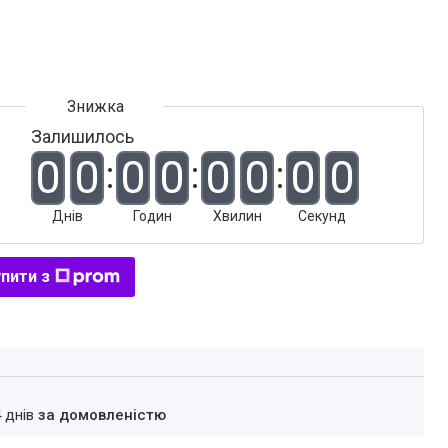
Залишилось
0
0
0
0
0
0
0
0
Днів
Годин
Хвилин
Секунд
пити з
4 днів
за домовленістю