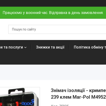
Працюємо у воєнний час. Відправка в день замовлення.
и та послуги
Знижки та акції
Політика обміну 
Знімач ізоляції - кримп
239 клем Mar-Pol M4952