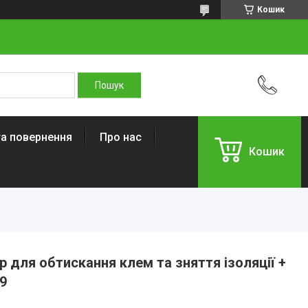
Кошик
та повернення
Про нас
Кошик
ер для обтискання клем та зняття ізоляції +
9