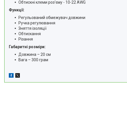
Обтискні клеми роз'єму - 10-22 AWG
Функції:
Регульований обмежувач довжини
Ручка регулювання
Зняття ізоляції
Обтискання
Різання
Габаритні розміри:
Довжина – 20 см
Вага – 300 грам