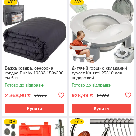
–40%
–38%
Важка ковдра, сенсорна
Дитячий горщик, складаний
ковдра Ruhhy 19533 150х200
туалет Kruzzel 25510 для
см 6 кг
подорожей
Готово до відправки
Готово до відправки
2 368,90
928,99
₴
₴
3 969 ₴
1 499 ₴
Купити
Купити
–30%
–27%