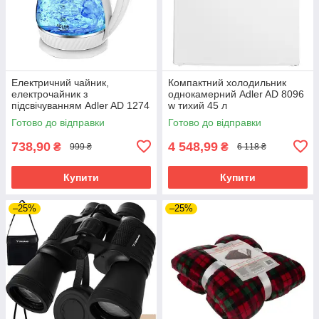
Електричний чайник,
Компактний холодильник
електрочайник з
однокамерний Adler AD 8096
підсвічуванням Adler AD 1274
w тихий 45 л
w 1 7 л 2200 Вт
Готово до відправки
Готово до відправки
738,90
4 548,99
₴
₴
999 ₴
6 118 ₴
Купити
Купити
–25%
–25%