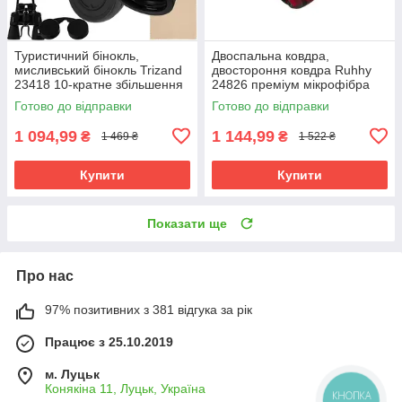
Туристичний бінокль,
Двоспальна ковдра,
мисливський бінокль Trizand
двостороння ковдра Ruhhy
23418 10-кратне збільшення
24826 преміум мікрофібра
50 мм
160х200
Готово до відправки
Готово до відправки
1 094,99
1 144,99
₴
₴
1 469 ₴
1 522 ₴
Купити
Купити
Показати ще
Про нас
97% позитивних з 381 відгука за рік
Працює з 25.10.2019
м. Луцьк
Конякіна 11, Луцьк, Україна
КНОПКА