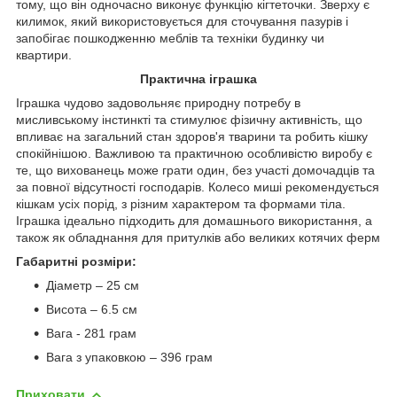
тому, що він одночасно виконує функцію кігтеточки. Зверху є
килимок, який використовується для сточування пазурів і
запобігає пошкодженню меблів та техніки будинку чи
квартири.
Практична іграшка
Іграшка чудово задовольняє природну потребу в
мисливському інстинкті та стимулює фізичну активність, що
впливає на загальний стан здоров'я тварини та робить кішку
спокійнішою. Важливою та практичною особливістю виробу є
те, що вихованець може грати один, без участі домочадців та
за повної відсутності господарів. Колесо миші рекомендується
кішкам усіх порід, з різним характером та формами тіла.
Іграшка ідеально підходить для домашнього використання, а
також як обладнання для притулків або великих котячих ферм
Габаритні розміри:
Діаметр – 25 см
Висота – 6.5 см
Вага - 281 грам
Вага з упаковкою – 396 грам
Приховати