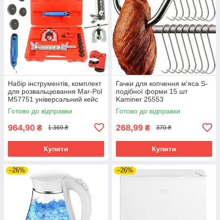
Набір інструментів, комплект
Гачки для копчення м'яса S-
для розвальцювання Mar-Pol
подібної форми 15 шт
M57751 універсальний кейс
Kaminer 25553
Готово до відправки
Готово до відправки
964,90
268,99
₴
₴
1 369 ₴
370 ₴
Купити
Купити
–26%
–26%