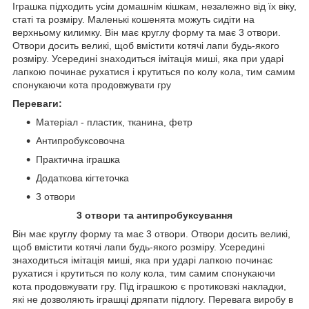
Іграшка підходить усім домашнім кішкам, незалежно від їх віку,
статі та розміру. Маленькі кошенята можуть сидіти на
верхньому килимку. Він має круглу форму та має 3 отвори.
Отвори досить великі, щоб вмістити котячі лапи будь-якого
розміру. Усередині знаходиться імітація миші, яка при ударі
лапкою починає рухатися і крутиться по колу кола, тим самим
спонукаючи кота продовжувати гру
Переваги:
Матеріал - пластик, тканина, фетр
Антипробуксовочна
Практична іграшка
Додаткова кігтеточка
3 отвори
3 отвори та антипробуксування
Він має круглу форму та має 3 отвори. Отвори досить великі,
щоб вмістити котячі лапи будь-якого розміру. Усередині
знаходиться імітація миші, яка при ударі лапкою починає
рухатися і крутиться по колу кола, тим самим спонукаючи
кота продовжувати гру. Під іграшкою є протиковзкі накладки,
які не дозволяють іграшці дряпати підлогу. Перевага виробу в