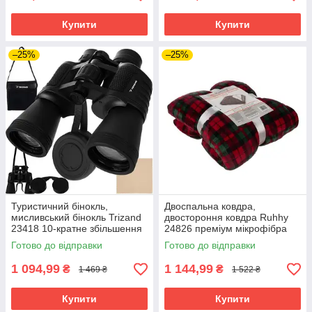
Купити
Купити
–25%
–25%
Туристичний бінокль,
Двоспальна ковдра,
мисливський бінокль Trizand
двостороння ковдра Ruhhy
23418 10-кратне збільшення
24826 преміум мікрофібра
50 мм
160х200
Готово до відправки
Готово до відправки
1 094,99
1 144,99
₴
₴
1 469 ₴
1 522 ₴
Купити
Купити