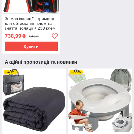
Знімач ізоляції - кримпер
для обтискання клем та
зняття ізоляції + 239 клем
Mar-Pol M49529
738,99
₴
845 ₴
Купити
Акційні пропозиції та новинки
–40%
–38%