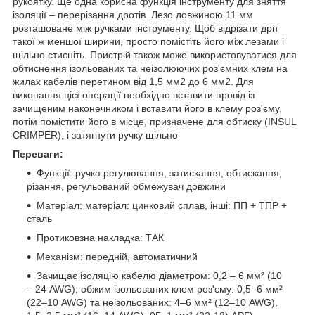
рукоятку. Ще одна корисна функція інструменту для зняття
ізоляції – перерізання дротів. Лезо довжиною 11 мм
розташоване між ручками інструменту. Щоб відрізати дріт
такої ж меншої ширини, просто помістіть його між лезами і
щільно стисніть. Пристрій також може використовуватися для
обтиснення ізольованих та неізолюючих роз'ємних клем на
жилах кабелів перетином від 1,5 мм2 до 6 мм2. Для
виконання цієї операції необхідно вставити провід із
зачищеним наконечником і вставити його в клему роз'єму,
потім помістити його в місце, призначене для обтиску (INSUL
CRIMPER), і затягнути ручку щільно
Переваги:
Функції: ручка регулювання, затискання, обтискання,
різання, регульований обмежувач довжини
Матеріал: матеріал: цинковий сплав, інші: ПП + ТПР +
сталь
Протиковзна накладка: ТАК
Механізм: передній, автоматичний
Зачищає ізоляцію кабелю діаметром: 0,2 – 6 мм² (10
– 24 AWG); обжим ізольованих клем роз'єму: 0,5–6 мм²
(22–10 AWG) та неізольованих: 4–6 мм² (12–10 AWG),