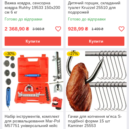
Важка ковдра, сенсорна
Дитячий горщик, складаний
ковдра Ruhhy 19533 150х200
туалет Kruzzel 25510 для
см 6 кг
подорожей
Готово до відправки
Готово до відправки
2 368,90
928,99
₴
₴
3 969 ₴
1 499 ₴
Купити
Купити
–30%
–27%
Набір інструментів, комплект
Гачки для копчення м'яса S-
для розвальцювання Mar-Pol
подібної форми 15 шт
M57751 універсальний кейс
Kaminer 25553