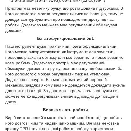
1,5–2,5 мм² (16–14 AWG), 05–1 мм² (22-18) АРГ)
Пристрій має невелику ручку, що розташована під губками. З
його допомогою можна регулювати тиск на ізоляцію, тому не
доведеться турбуватися про пошкодження дроту під час
роботи. Додатково манжета має регульований обмежувач
довжини.
Багатофункціональний 5в1
Наш інструмент дуже практичний і багатофункціональний,
його можна використовувати як інструмент для зачистки
проводів, різака та обтиску для ізольованих та неізольованих
клем роз'єму. Додатково пристрій має регульований
обмежувач довжини та ручку, розташовану під браншами. За
його допомогою можна регулювати тиск на утеплювач.
Додатково є шнурок. Він має автоматичний передній
механізм, завдяки якому вам не доведеться докладати зусиль
для зняття ізоляції. За допомогою регулювальної ручки ви
можете легко відрегулювати знімач відповідно до товщини
дроту.
Висока якість роботи
Виріб виготовлений з матеріалів найвищої якості, що робить
його довговічним та надзвичайно міцним. Він має нековзна
кришку TPR і точні леза, які роблять роботу з пристроєм