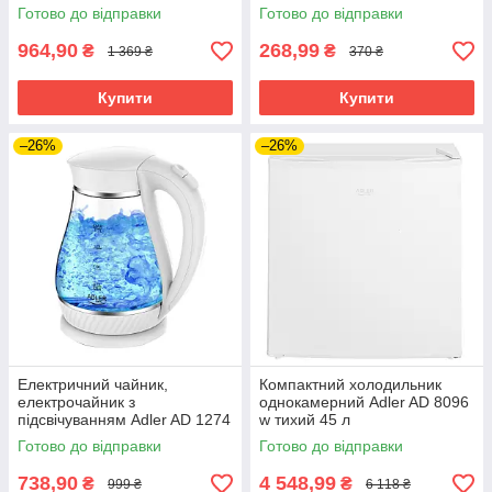
Готово до відправки
Готово до відправки
964,90
268,99
₴
₴
1 369 ₴
370 ₴
Купити
Купити
–26%
–26%
Електричний чайник,
Компактний холодильник
електрочайник з
однокамерний Adler AD 8096
підсвічуванням Adler AD 1274
w тихий 45 л
w 1 7 л 2200 Вт
Готово до відправки
Готово до відправки
738,90
4 548,99
₴
₴
999 ₴
6 118 ₴