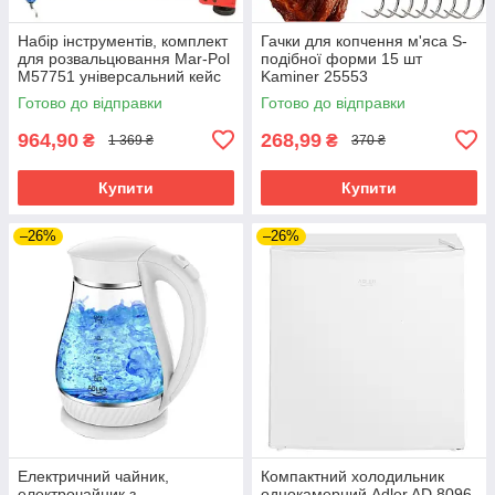
Набір інструментів, комплект
Гачки для копчення м'яса S-
для розвальцювання Mar-Pol
подібної форми 15 шт
M57751 універсальний кейс
Kaminer 25553
Готово до відправки
Готово до відправки
964,90
268,99
₴
₴
1 369 ₴
370 ₴
Купити
Купити
–26%
–26%
Електричний чайник,
Компактний холодильник
електрочайник з
однокамерний Adler AD 8096