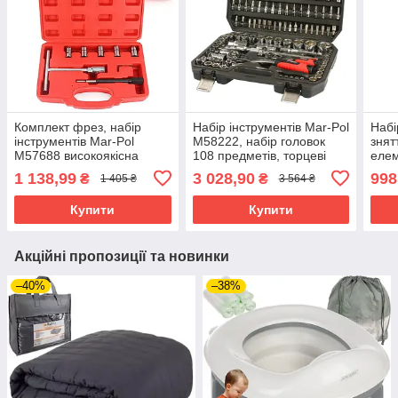
Комплект фрез, набір
Набір інструментів Mar-Pol
Набі
інструментів Mar-Pol
M58222, набір головок
знят
M57688 високоякісна
108 предметів, торцеві
елем
сталь
головки 1/2" та 1/4"
Pol
1 138,99
3 028,90
998
₴
₴
1 405 ₴
3 564 ₴
Купити
Купити
Акційні пропозиції та новинки
–40%
–38%