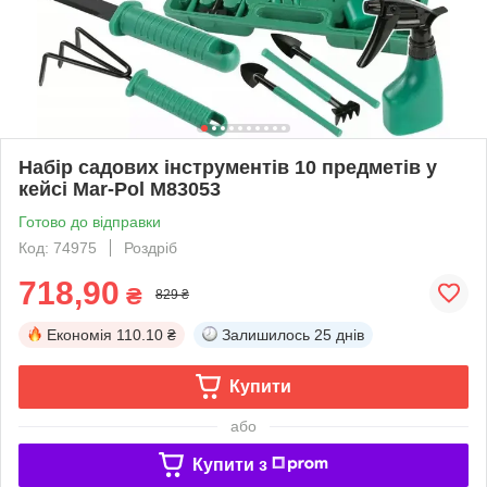
Набір садових інструментів 10 предметів у
кейсі Mar-Pol M83053
Готово до відправки
Код: 74975
Роздріб
718,90
₴
829 ₴
Економія
110.10 ₴
Залишилось
25 днів
Купити
або
Купити з