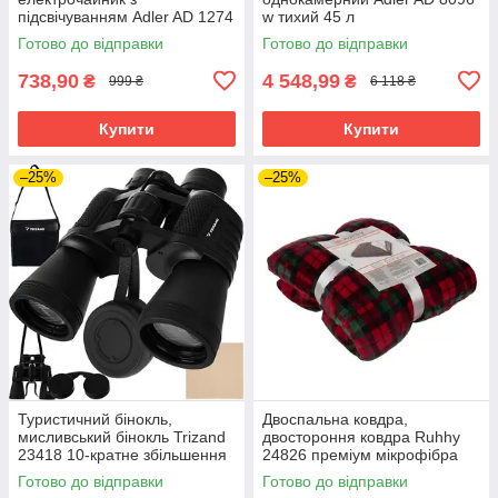
підсвічуванням Adler AD 1274
w тихий 45 л
w 1 7 л 2200 Вт
Готово до відправки
Готово до відправки
738,90
4 548,99
₴
₴
999 ₴
6 118 ₴
Купити
Купити
–25%
–25%
Туристичний бінокль,
Двоспальна ковдра,
мисливський бінокль Trizand
двостороння ковдра Ruhhy
23418 10-кратне збільшення
24826 преміум мікрофібра
50 мм
160х200
Готово до відправки
Готово до відправки