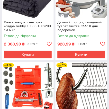
Важка ковдра, сенсорна
Дитячий горщик, складаний
ковдра Ruhhy 19533 150х200
туалет Kruzzel 25510 для
см 6 кг
подорожей
Готово до відправки
Готово до відправки
2 368,90
928,99
₴
₴
3 969 ₴
1 499 ₴
Купити
Купити
–30%
–27%