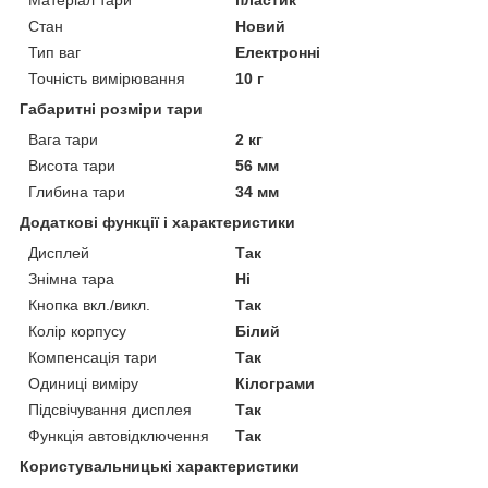
Стан
Новий
Тип ваг
Електронні
Точність вимірювання
10 г
Габаритні розміри тари
Вага тари
2 кг
Висота тари
56 мм
Глибина тари
34 мм
Додаткові функції і характеристики
Дисплей
Так
Знімна тара
Ні
Кнопка вкл./викл.
Так
Колір корпусу
Білий
Компенсація тари
Так
Одиниці виміру
Кілограми
Підсвічування дисплея
Так
Функція автовідключення
Так
Користувальницькі характеристики