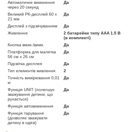
Автоматичне вимкнення
Да
через 20 секунд
Великий РК-дисплей 60 x
Да
21 мм
Дисплей з підсвічуванням
Да
Живлення
2 батарейки типу AAA 1.5 В
(в комплекті)
Кнопка вмик./вимк.
Да
Платформа для малятка
Да
56 см x 26 см
Підсвітка дисплея
Да
Тип елементів живлення
2
Точність вимірювання 0,01
Да
кг
Функція UNIT (полегшує
Да
зважування дитини, що
рухається)
Функція автовимкнення
Да
Функція тарування
Да
(дозволяє зважувати
дитину в одязі)