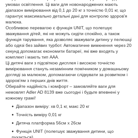
умовах освітлення. Ці ваги для новонароджених мають
діапазон вимірювання від 0,1 до 20 кг з точністю 0,01 кг, що
гарантує максимально детальні дані для контролю здоров'я
малюка.
Особливою перевагою є функція UNIT, що полегшує
зважування дітей, які не можуть сидіти спокійно, а також
функція тарування, яка дозволяє зважувати дитину у пелюшці
або одязі без зайвих турбот. Автоматичне вимкнення через 20
секунд допомагає економити батареї, які вже входять у
комплект і мають тип AAA.
Ці дитячі ваги з підсвіткою дисплея і високою точністю
вимірювання стануть незамінним помічником у домашньому
догляді за малюком, допомагаючи слідкувати за розвитком і
здоров’ям з перших днів життя.
Обирайте надійність і комфорт – замовляйте ваги для
немовлят Adler AD 8139 вже сьогодні і будьте впевнені у
кожному грамі!
Діапазон виміру: хв 0,1 кг, макс 20 кг
Точність виміру 0,01 кг
Дитяча платформа 56см х 26см
Функція UNIT (полегшує зважування дитини, що
рухається)