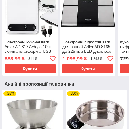
Електронні кухонні ваги
Електронні підлогові ваги
Кухо
Adler AD 3177wb до 10 кг
для ванної Adler AD 8165,
цифр
скляна платформа, USB
до 225 кг, з LED-дисплеєм
точні
Type-C
та аналізатором
вант
688,99
1 098,99
729
₴
₴
811 ₴
1 293 ₴
Купити
Купити
Акційні пропозиції та новинки
–35%
–30%