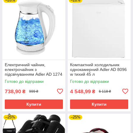
–26%
–26%
Електричний чайник,
Компактний холодильник
електрочайник з
однокамерний Adler AD 8096
підсвічуванням Adler AD 1274
w тихий 45 л
w 1 7 л 2200 Вт
Готово до відправки
Готово до відправки
738,90
4 548,99
₴
₴
999 ₴
6 118 ₴
Купити
Купити
–25%
–25%