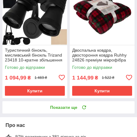
Туристичний бінокль,
Двоспальна ковдра,
мисливський бінокль Trizand
двостороння ковдра Ruhhy
23418 10-кратне збільшення
24826 преміум мікрофібра
50 мм
160х200
Готово до відправки
Готово до відправки
1 094,99
1 144,99
₴
₴
1 469 ₴
1 522 ₴
Купити
Купити
Показати ще
Про нас
97% позитивних з 381 відгука за рік