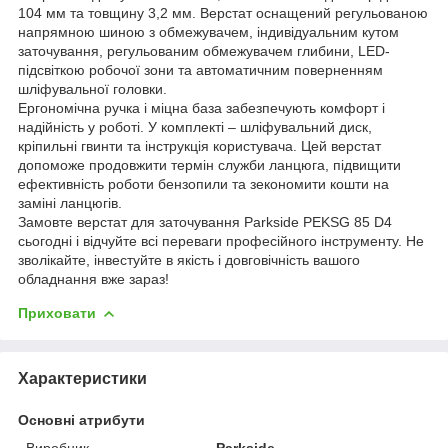
104 мм та товщину 3,2 мм. Верстат оснащений регульованою
напрямною шиною з обмежувачем, індивідуальним кутом
заточування, регульованим обмежувачем глибини, LED-
підсвіткою робочої зони та автоматичним поверненням
шліфувальної головки.
Ергономічна ручка і міцна база забезпечують комфорт і
надійність у роботі. У комплекті – шліфувальний диск,
кріпильні гвинти та інструкція користувача. Цей верстат
допоможе продовжити термін служби ланцюга, підвищити
ефективність роботи бензопили та зекономити кошти на
заміні ланцюгів.
Замовте верстат для заточування Parkside PEKSG 85 D4
сьогодні і відчуйте всі переваги професійного інструменту. Не
зволікайте, інвестуйте в якість і довговічність вашого
обладнання вже зараз!
Приховати
Характеристики
Основні атрибути
Виробник
Parkside