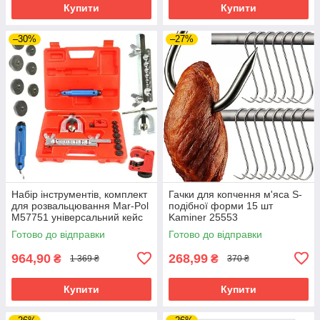
Купити
Купити
–30%
–27%
Набір інструментів, комплект
Гачки для копчення м'яса S-
для розвальцювання Mar-Pol
подібної форми 15 шт
M57751 універсальний кейс
Kaminer 25553
Готово до відправки
Готово до відправки
964,90
268,99
₴
₴
1 369 ₴
370 ₴
Купити
Купити