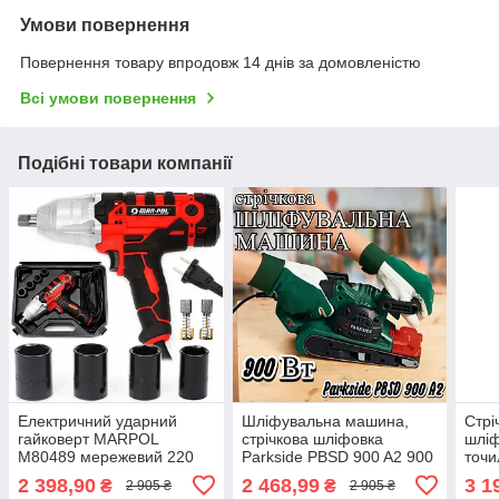
Умови повернення
Повернення товару впродовж 14 днів за домовленістю
Всі умови повернення
Подібні товари компанії
Електричний ударний
Шліфувальна машина,
Стрі
гайковерт MARPOL
стрічкова шліфовка
шліф
M80489 мережевий 220
Parkside PBSD 900 A2 900
точ
Вт 0.45 kW + насадки 4
Вт
240 
2 398,90
2 468,99
3 1
₴
₴
2 905 ₴
2 905 ₴
ударні – 17. 19. 21. 22