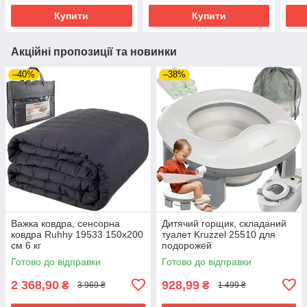
Купити
Купити
Акційні пропозиції та новинки
–40%
–38%
Важка ковдра, сенсорна
Дитячий горщик, складаний
ковдра Ruhhy 19533 150х200
туалет Kruzzel 25510 для
см 6 кг
подорожей
Готово до відправки
Готово до відправки
2 368,90
928,99
₴
₴
3 969 ₴
1 499 ₴