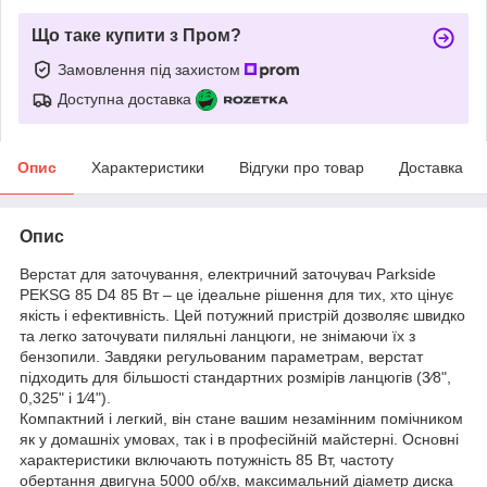
Що таке купити з Пром?
Замовлення під захистом
Доступна доставка
Опис
Характеристики
Відгуки про товар
Доставка
Опис
Верстат для заточування, електричний заточувач Parkside
PEKSG 85 D4 85 Вт – це ідеальне рішення для тих, хто цінує
якість і ефективність. Цей потужний пристрій дозволяє швидко
та легко заточувати пиляльні ланцюги, не знімаючи їх з
бензопили. Завдяки регульованим параметрам, верстат
підходить для більшості стандартних розмірів ланцюгів (3⁄8",
0,325" і 1⁄4").
Компактний і легкий, він стане вашим незамінним помічником
як у домашніх умовах, так і в професійній майстерні. Основні
характеристики включають потужність 85 Вт, частоту
обертання двигуна 5000 об/хв, максимальний діаметр диска