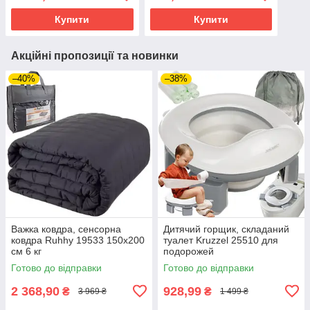
Купити
Купити
Акційні пропозиції та новинки
–40%
–38%
Важка ковдра, сенсорна
Дитячий горщик, складаний
ковдра Ruhhy 19533 150х200
туалет Kruzzel 25510 для
см 6 кг
подорожей
Готово до відправки
Готово до відправки
2 368,90
928,99
₴
₴
3 969 ₴
1 499 ₴