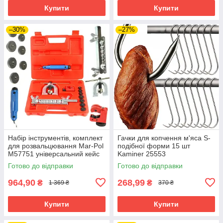
Купити
Купити
–30%
–27%
Набір інструментів, комплект
Гачки для копчення м'яса S-
для розвальцювання Mar-Pol
подібної форми 15 шт
M57751 універсальний кейс
Kaminer 25553
Готово до відправки
Готово до відправки
964,90
268,99
₴
₴
1 369 ₴
370 ₴
Купити
Купити