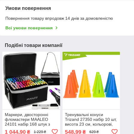
Умови повернення
Повернення товару впродовж 14 днів за домовленістю
Всі умови повернення
Подібні товари компанії
Маркери, двосторонні
Тренувальні конуси
фломастери MAALEO
Trizand 27350 набір 10 шт,
24101 набір 168 штук з
висота 23 см, кольорові,
сумкою
гнучкі, складаються,
1 044,90
548,99
₴
₴
1 229 ₴
629 ₴
спортивні фішки маркери