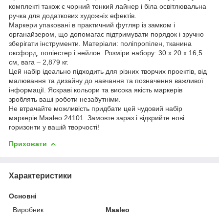
комплекті також є чорний тонкий лайнер і біла освітлювальна
ручка для додаткових художніх ефектів.
Маркери упаковані в практичний футляр із замком і
органайзером, що допомагає підтримувати порядок і зручно
зберігати інструменти. Матеріали: поліпропілен, тканина
оксфорд, поліестер і нейлон. Розміри набору: 30 х 20 х 16,5
см, вага – 2,879 кг.
Цей набір ідеально підходить для різних творчих проектів, від
малювання та дизайну до навчання та позначення важливої
інформації. Яскраві кольори та висока якість маркерів
зроблять ваші роботи незабутніми.
Не втрачайте можливість придбати цей чудовий набір
маркерів Maaleo 24101. Замовте зараз і відкрийте нові
горизонти у вашій творчості!
Приховати
Характеристики
Основні
Виробник
Maaleo