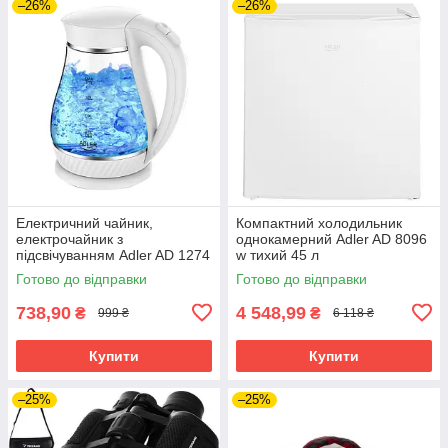
–26%
–26%
Електричний чайник,
Компактний холодильник
електрочайник з
однокамерний Adler AD 8096
підсвічуванням Adler AD 1274
w тихий 45 л
w 1 7 л 2200 Вт
Готово до відправки
Готово до відправки
738,90
4 548,99
₴
₴
999 ₴
6 118 ₴
Купити
Купити
–25%
–25%