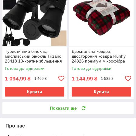
Туристичний бінокль,
Двоспальна ковдра,
мисливський бінокль Trizand
двостороння ковдра Ruhhy
23418 10-кратне збільшення
24826 преміум мікрофібра
50 мм
160х200
Готово до відправки
Готово до відправки
1 094,99
1 144,99
₴
₴
1 469 ₴
1 522 ₴
Купити
Купити
Показати ще
Про нас