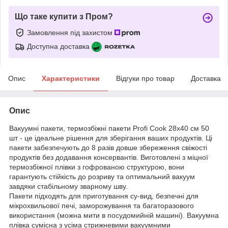
Що таке купити з Пром?
Замовлення під захистом
Доступна доставка
Опис
Характеристики
Відгуки про товар
Доставка
Опис
Вакуумні пакети, термозбіжні пакети Profi Cook 28x40 см 50
шт - це ідеальне рішення для зберігання ваших продуктів. Ці
пакети забезпечують до 8 разів довше збереження свіжості
продуктів без додавання консервантів. Виготовлені з міцної
термозбіжної плівки з гофрованою структурою, вони
гарантують стійкість до розриву та оптимальний вакуум
завдяки стабільному зварному шву.
Пакети підходять для приготування су-вид, безпечні для
мікрохвильової печі, заморожування та багаторазового
використання (можна мити в посудомийній машині). Вакуумна
плівка сумісна з усіма стрижневими вакуумними