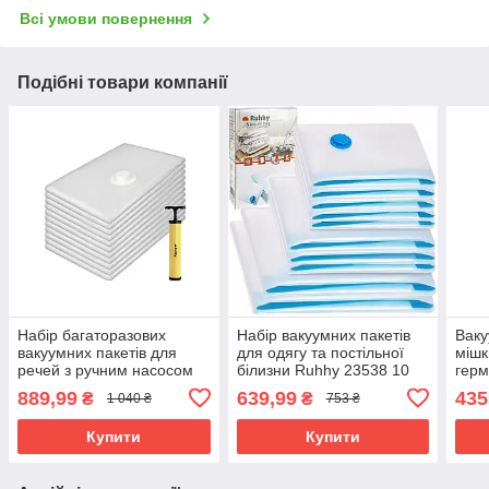
Всі умови повернення
Подібні товари компанії
Набір багаторазових
Набір вакуумних пакетів
Ваку
вакуумних пакетів для
для одягу та постільної
мішк
речей з ручним насосом
білизни Ruhhy 23538 10
герм
Ruhhy 21946 10 шт. 50х70
шт 4 розміри 40x60,
889,99
639,99
435
₴
₴
1 040 ₴
753 ₴
см
50x60, 60x80, 80x100 см
Купити
Купити