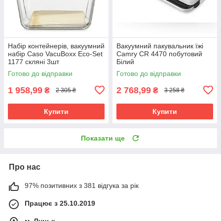
Набір контейнерів, вакуумний
Вакуумний пакувальник їжі
набір Caso VacuBoxx Eco-Set
Camry CR 4470 побутовий
1177 скляні 3шт
Білий
Готово до відправки
Готово до відправки
1 958,99
2 768,99
₴
₴
2 305 ₴
3 258 ₴
Купити
Купити
Показати ще
Про нас
97% позитивних з 381 відгука за рік
Працює з 25.10.2019
м. Луцьк