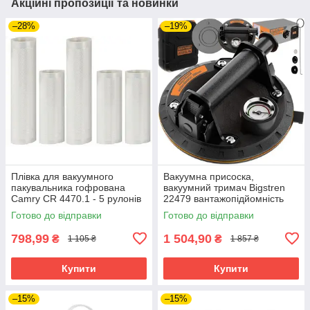
Акційні пропозиції та новинки
–28%
–19%
Плівка для вакуумного
Вакуумна присоска,
пакувальника гофрована
вакуумний тримач Bigstren
Camry CR 4470.1 - 5 рулонів
22479 вантажопідйомність
200 кг манометр
Готово до відправки
Готово до відправки
798,99
1 504,90
₴
₴
1 105 ₴
1 857 ₴
Купити
Купити
–15%
–15%