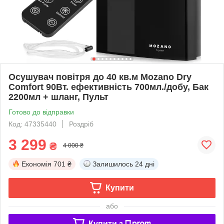
Осушувач повітря до 40 кв.м Mozano Dry
Comfort 90Вт. ефективність 700мл./добу, Бак
2200мл + шланг, Пульт
Готово до відправки
Код: 47335440
Роздріб
3 299
₴
4 000 ₴
Економія
701 ₴
Залишилось
24 дні
Купити
або
Купити з