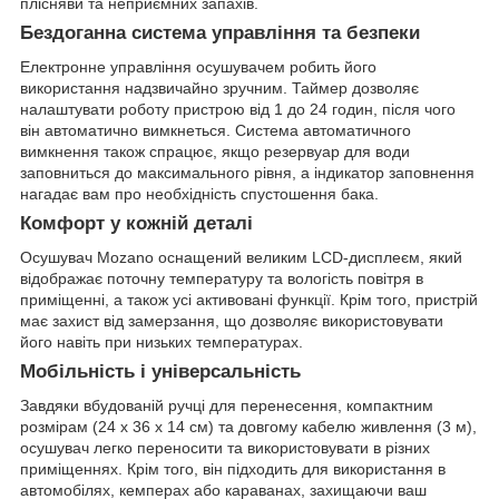
плісняви та неприємних запахів.
Бездоганна система управління та безпеки
Електронне управління осушувачем робить його
використання надзвичайно зручним. Таймер дозволяє
налаштувати роботу пристрою від 1 до 24 годин, після чого
він автоматично вимкнеться. Система автоматичного
вимкнення також спрацює, якщо резервуар для води
заповниться до максимального рівня, а індикатор заповнення
нагадає вам про необхідність спустошення бака.
Комфорт у кожній деталі
Осушувач Mozano оснащений великим LCD-дисплеєм, який
відображає поточну температуру та вологість повітря в
приміщенні, а також усі активовані функції. Крім того, пристрій
має захист від замерзання, що дозволяє використовувати
його навіть при низьких температурах.
Мобільність і універсальність
Завдяки вбудованій ручці для перенесення, компактним
розмірам (24 х 36 х 14 см) та довгому кабелю живлення (3 м),
осушувач легко переносити та використовувати в різних
приміщеннях. Крім того, він підходить для використання в
автомобілях, кемперах або караванах, захищаючи ваш