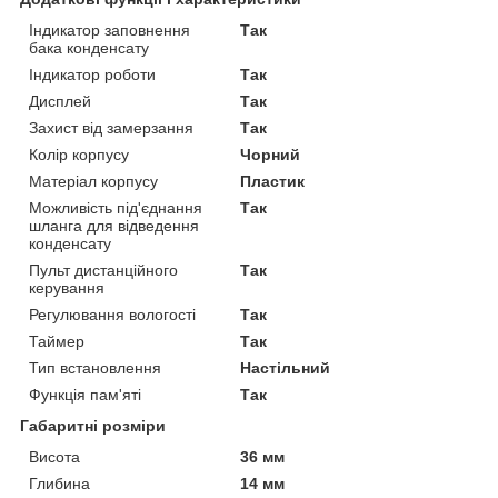
Індикатор заповнення
Так
бака конденсату
Індикатор роботи
Так
Дисплей
Так
Захист від замерзання
Так
Колір корпусу
Чорний
Матеріал корпусу
Пластик
Можливість під'єднання
Так
шланга для відведення
конденсату
Пульт дистанційного
Так
керування
Регулювання вологості
Так
Таймер
Так
Тип встановлення
Настільний
Функція пам'яті
Так
Габаритні розміри
Висота
36 мм
Глибина
14 мм