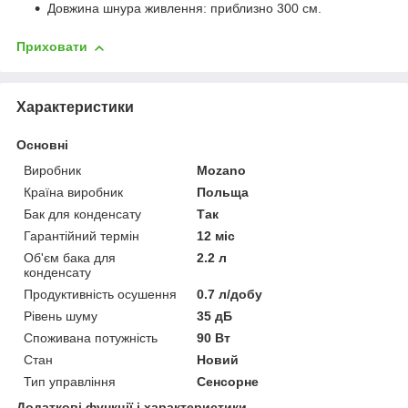
Довжина шнура живлення: приблизно 300 см.
Приховати
Характеристики
Основні
Виробник
Mozano
Країна виробник
Польща
Бак для конденсату
Так
Гарантійний термін
12 міс
Об'єм бака для
2.2 л
конденсату
Продуктивність осушення
0.7 л/добу
Рівень шуму
35 дБ
Споживана потужність
90 Вт
Стан
Новий
Тип управління
Сенсорне
Додаткові функції і характеристики