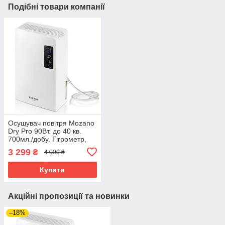
Подібні товари компанії
Осушувач повітря Mozano
Dry Pro 90Вт. до 40 кв.
700мл./добу. Гігрометр,
Бак+шланг для зливу,
3 299
₴
4 000 ₴
Таймер, Білий
Купити
Акційні пропозиції та новинки
–18%