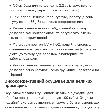
Об'єм бака для конденсату: 2.2 л, із можливістю
постійного зливу через шланг (в комплекті)
Технологія Пельтьє: гарантує тиху роботу (рівень
шуму всього 35 дБ) та низьке енергоспоживання
Регулювання вологості: вбудований гігрометр
дозволяє вам контролювати та регулювати рівень
вологості в приміщенні
Фільтрація повітря UV + TiO2: подвійна система
очищення повітря з використанням ультрафіолету та
діоксиду титану для боротьби з бактеріями та
забруднювачами
Дистанційне керування: у комплекті є пульт, який
дозволяє легко керувати всіма функціями пристрою на
відстані
Високоефективний осушувач для великих
приміщень
Осушувач Mozano Dry Comfort ідеально підходить для
обробки повітря в приміщеннях до 100 куб.м. Завдяки
подвійній системі осушення, ви можете бути впевнені, що
навіть найвологіші кімнати будуть захищені від конденсату,