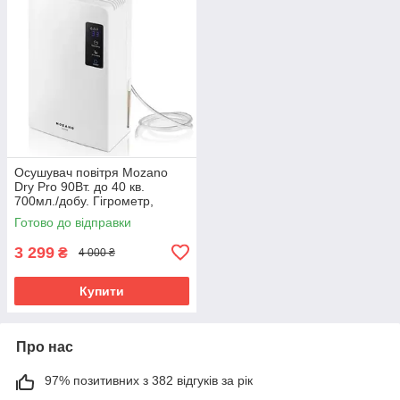
Осушувач повітря Mozano
Dry Pro 90Вт. до 40 кв.
700мл./добу. Гігрометр,
Бак+шланг для зливу,
Готово до відправки
Таймер, Білий
3 299
₴
4 000 ₴
Купити
Про нас
97% позитивних з 382 відгуків за рік