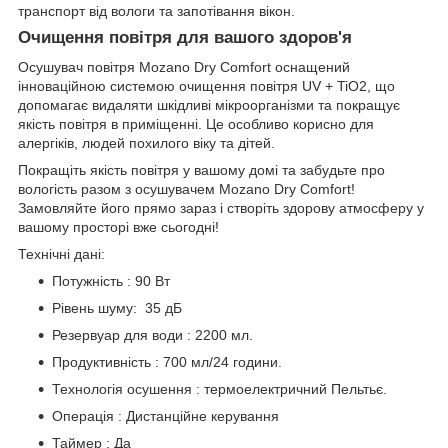
транспорт від вологи та запотівання вікон.
Очищення повітря для вашого здоров'я
Осушувач повітря Mozano Dry Comfort оснащений
інноваційною системою очищення повітря UV + TiO2, що
допомагає видаляти шкідливі мікроорганізми та покращує
якість повітря в приміщенні. Це особливо корисно для
алергіків, людей похилого віку та дітей.
Покращіть якість повітря у вашому домі та забудьте про
вологість разом з осушувачем Mozano Dry Comfort!
Замовляйте його прямо зараз і створіть здорову атмосферу у
вашому просторі вже сьогодні!
Технічні дані:
Потужність : 90 Вт
Рівень шуму: 35 дБ
Резервуар для води : 2200 мл.
Продуктивність : 700 мл/24 години.
Технологія осушення : термоелектричний Пельтьє.
Операція : Дистанційне керування
Таймер : Да