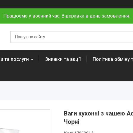
Працюємо у воєнний час. Відправка в день замовлення.
и та послуги
Знижки та акції
Політика обміну 
Ваги кухонні з чашею Ad
Чорні