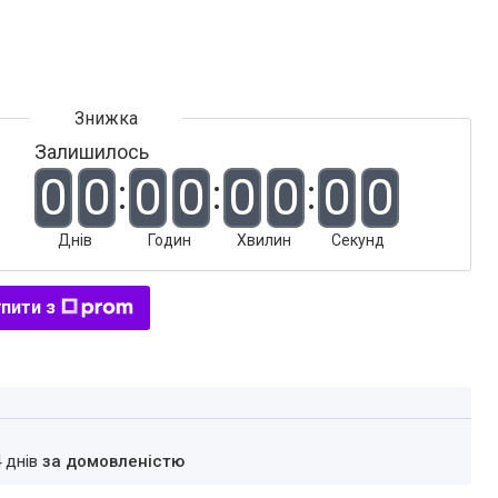
Залишилось
0
0
0
0
0
0
0
0
Днів
Годин
Хвилин
Секунд
пити з
4 днів
за домовленістю