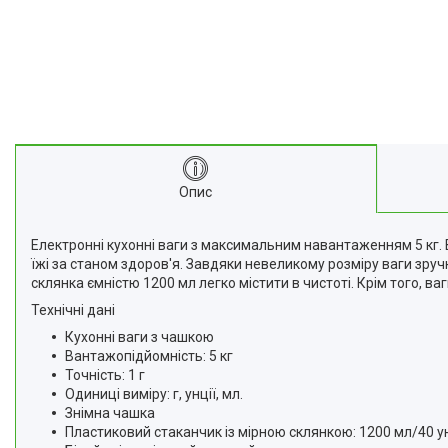
Опис
Електронні кухонні ваги з максимальним навантаженням 5 кг. В
їжі за станом здоров'я. Завдяки невеликому розміру ваги зру
склянка ємністю 1200 мл легко містити в чистоті. Крім того, в
Технічні дані
Кухонні ваги з чашкою
Вантажопідйомність: 5 кг
Точність: 1 г
Одиниці виміру: г, унції, мл.
Знімна чашка
Пластиковий стаканчик із мірною склянкою: 1200 мл/40 у