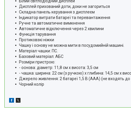
Білий світлодіодний дисплей
Дисплей прихований доти, доки не загориться
Складна панель керування з дисплеєм
Індикатор витрати батареї та перевантаження
Ручне та автоматичне вимкнення
Автоматичне відключення через 2 хвилини
Функція тарування
Протиковзкі ніжки
Чашку і основу не можна мити в посудомийній машині.
Матеріал чашки: ПС.
Базовий матеріал: АБС
Розміри пристрою:
- основа: діаметр: 11,8 см х висота: 3,5 см
- чашка: ширина: 22 см (з ручкою) х глибина: 14,5 см х висо
Джерело живлення: 2 батареї 1,5 В (ААА) (не входять до
Чорний колір