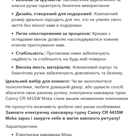
класна ручка гарантують безпечне використання.
Дизайн, створений для подорожей:
Компактний
розмір ідеально підходить для тих, хто не уявляє свого
життя без якісної кави в подорожах.
Легке спостереження за процесом:
Кришка з
оглядовим вікном дозволяє насолоджуватися кожним
етапом приготування кави.
Стабільність:
Протиковзкі ніжки забезпечують
надійність та стабільність на будь-якій поверхні.
Висока якість матеріалів:
Алюмінієвий корпус та
бакелітова ручка забезпечують довговічність та безпеку.
Ідеальний вибір для кожного:
Чи ви захоплюєтеся
технологіями, любите домашній декор, або шукаєте спосіб
збагатити свою ранкову рутину, електрична кавоварка-турка
Camry CR 4415W Moka стане вашим незамінним помічником.
Не пропустіть можливість зробити свої ранки особливими.
Замовте електричну кавоварку-турку Camry CR 4415W
Moka зараз і занурте себе в магію кавового ритуалу!
Характеристики:
Електрична кавоварка Мока