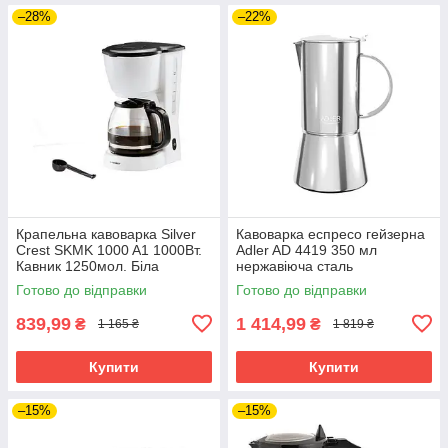
–28%
–22%
Крапельна кавоварка Silver
Кавоварка еспресо гейзерна
Crest SKMK 1000 A1 1000Вт.
Adler AD 4419 350 мл
Кавник 1250мол. Біла
нержавіюча сталь
Готово до відправки
Готово до відправки
839,99
1 414,99
₴
₴
1 165 ₴
1 819 ₴
Купити
Купити
–15%
–15%