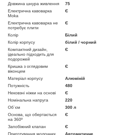
Довжина шнура живлення
75
Електрична кавоварка
Є
Moka
Електрична кавоварка не
Є
потребує плити
Колір
Білий
Колір корпусу
білий / чорний
Компактний дизайн,
Є
ідеально підходить для
подорожей
Кришка з оглядовим
Є
віконцем
Матеріал корпусу
Алюміній
Потужність
480
Нековзні ніжки на основі
Є
Номінальна напруга
220
Об`єм
300 л
Основа, що обертається
Є
на 360º
Запобіжний клапан
Є
Приготування молочних
Автоматичне