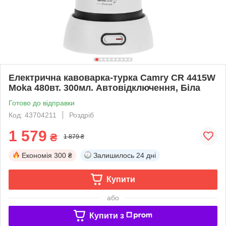
Електрична кавоварка-турка Camry CR 4415W
Moka 480вт. 300мл. Автовідключення, Біла
Готово до відправки
Код: 43704211
Роздріб
1 579
₴
1 879 ₴
Економія
300 ₴
Залишилось
24 дні
Купити
або
Купити з