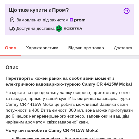
Що таке купити з Пром?
Замовлення під захистом
Доступна доставка
Опис
Характеристики
Відгуки про товар
Доставка
Опис
Перетворіть кожен ранок на особливий момент з
електричною кавоваркою-туркою Camry CR 4415W Moka!
Чи мрієте ви про ідеальну чашку еспресо, приготовану легко
та швидко, прямо у вашій кухні? Електрична кавоварка-турка
Camry CR 4415W Moka це робить можливим! Завдяки своїй
потужності в 480 Вт та ємності 300 мл, вона може приготувати
до 6 чашок неперевершеного еспресо, заповнюючи ваш дім
чарівним ароматом свіжозавареної кави.
Чому ви полюбите Camry CR 4415W Moka:
Безпека та зручність:
Автоматичне відключення та