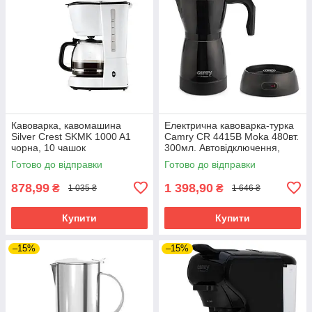
Кавоварка, кавомашина
Електрична кавоварка-турка
Silver Crest SKMK 1000 A1
Camry CR 4415B Moka 480вт.
чорна, 10 чашок
300мл. Автовідключення,
Чорна
Готово до відправки
Готово до відправки
878,99
1 398,90
₴
₴
1 035 ₴
1 646 ₴
Купити
Купити
–15%
–15%