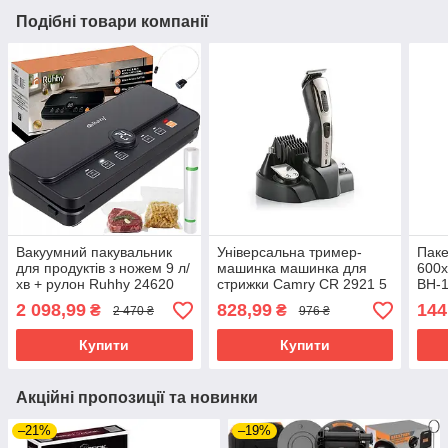
Подібні товари компанії
Вакуумний пакувальник
Універсальна тример-
Паке
для продуктів з ножем 9 л/
машинка машинка для
600х
хв + рулон Ruhhy 24620
стрижки Camry CR 2921 5
BH-
110 Вт
в 1 акумуляторна 48 Вт
2 098,99
828,99
144
₴
₴
2 470 ₴
976 ₴
Купити
Купити
Акційні пропозиції та новинки
–21%
–19%