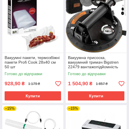
Вакуумні пакети, термозбіжні
Вакуумна присоска,
пакети Profi Cook 28x40 см
вакуумний тримач Bigstren
50 шт
22479 вантажопідйомність
200 кг манометр
Готово до відправки
Готово до відправки
928,90
1 504,90
₴
₴
1 179 ₴
1 857 ₴
Купити
Купити
–15%
–15%