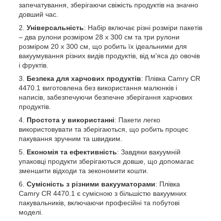
запечатування, зберігаючи свіжість продуктів на значно
довший час.
Універсальність
: Набір включає різні розміри пакетів
– два рулони розміром 28 х 300 см та три рулони
розміром 20 х 300 см, що робить їх ідеальними для
вакуумування різних видів продуктів, від м'яса до овочів
і фруктів.
Безпека для харчових продуктів
: Плівка Camry CR
4470.1 виготовлена без використання малюнків і
написів, забезпечуючи безпечне зберігання харчових
продуктів.
Простота у використанні
: Пакети легко
використовувати та зберігаються, що робить процес
пакування зручним та швидким.
Економія та ефективність
: Завдяки вакуумній
упаковці продукти зберігаються довше, що допомагає
зменшити відходи та зекономити кошти.
Сумісність з різними вакууматорами
: Плівка
Camry CR 4470.1 є сумісною з більшістю вакуумних
пакувальників, включаючи професійні та побутові
моделі.