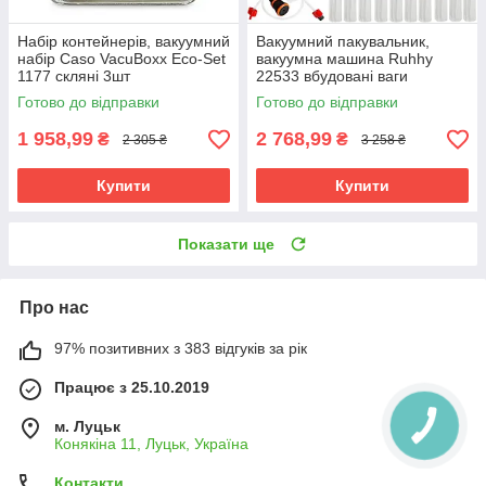
Набір контейнерів, вакуумний
Вакуумний пакувальник,
набір Caso VacuBoxx Eco-Set
вакуумна машина Ruhhy
1177 скляні 3шт
22533 вбудовані ваги
Готово до відправки
Готово до відправки
1 958,99
2 768,99
₴
₴
2 305 ₴
3 258 ₴
Купити
Купити
Показати ще
Про нас
97% позитивних з 383 відгуків за рік
Працює з 25.10.2019
м. Луцьк
Конякіна 11, Луцьк, Україна
Контакти