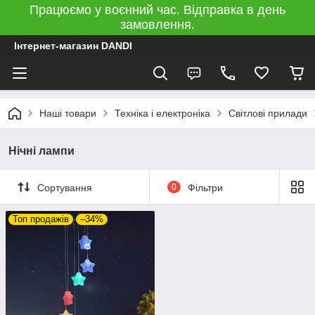
Працюємо у воєнний час. Відправка в день
замовлення.
Інтернет-магазин DANDI
Наші товари
Техніка і електроніка
Світлові прилади
Нічні лампи
Сортування
0
Фільтри
Топ продажів
–34%