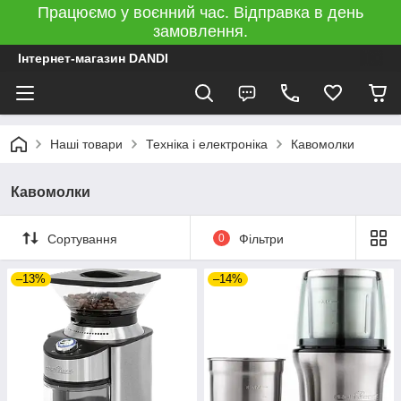
Працюємо у воєнний час. Відправка в день
замовлення.
Інтернет-магазин DANDI
Наші товари
Техніка і електроніка
Кавомолки
Кавомолки
Сортування
0
Фільтри
–13%
–14%