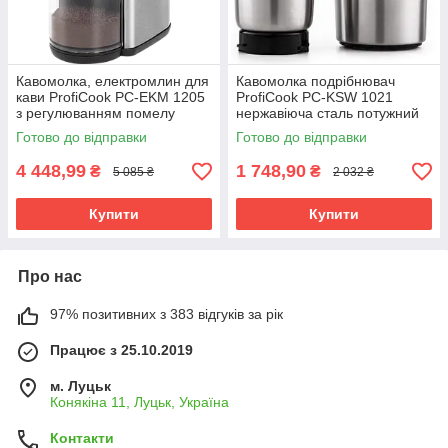
Кавомолка, електромлин для
Кавомолка подрібнювач
кави ProfiCook PC-EKM 1205
ProfiCook PC-KSW 1021
з регулюванням помелу
нержавіюча сталь потужний
двигун
Готово до відправки
Готово до відправки
4 448,99
1 748,90
₴
₴
5 085 ₴
2 032 ₴
Купити
Купити
Про нас
97% позитивних з 383 відгуків за рік
Працює з 25.10.2019
м. Луцьк
Конякіна 11, Луцьк, Україна
Контакти