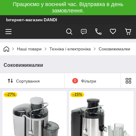
Працюємо у воєнний час. Відправка в день
замовлення.
Інтернет-магазин DANDI
Наші товари
Техніка і електроніка
Соковижималки
Соковижималки
Сортування
0
Фільтри
–27%
–15%